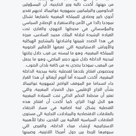
من جهتها، أكدت نائبة وزير الخارجية، أن المسؤولين
الحكوميين والبرلمانيين بجمهورية غواتيمالا لديهم تقدير
أخوي كبير وصادق للمملكة المغربية باعتبارها تشكل
نموذجا رائدا في الأمن والاستقرار و الإصلاح السياسي
والمؤسساتي في محيطها الجهوي والقاري تحت
القيادة الرشيدة لجلالة الملك محمد السادس، مبرزة
في هذا الصدد تثمينها واشادتها بالمشاريع الهيكلية
والأوراش الاستراتيجية التي تعرفها الأقاليم الجنوبية
للمملكة المغربية، وهو ما لمسته عن قرب خلال زيارتها
لمدينة الداخلة خلال شهر دجنبر الماضي، وهو ما يجعل
من المغرب نموذجا يحتذى به من كافة بلدان الجنوب.
وبخصوص افتتاح بلادها لقنصلية عامة بمدينة الداخلة
المغربية، أكدت السيدة أفا أتزوم أريفالو أن هذا القرار
جاء انسجاما مع الموقف الواضح لجمهورية غواتيمالا
بشأن النزاع الإقليمي حول الصحراء المغربية، والتي
تعتبر أن مخطط الحكم الذاتي تحت السيادة المغربية
هو الحل لهذا النزاع، كما أكدت أن افتتاح هذه
القنصلية يشكل لبنة اضافية في مسار الارتقاء
بالعلاقات الاقتصادية والمبادلات التجارية الى مستوى
العلاقات السياسية القائمة بين البلدين، نظرا للأهمية
الاستراتيجية لإنشاء ميناء الداخلة، والفرص التي
سيوفرها للربط بين دول أمريكا اللاتينية، وضمنها