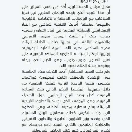
"شيرلي خوانا ريفيرا".
ممثل مجلس المستشارين، أكد في نفس السياق على
أن هذا التوجه الذي ينهجه البرلمان المغربي في تعزيز
العلاقات مع البرلمانات الوطنية والاتحادات الاقليمية
والجهوية بمنطقة أمريكا اللاتينية يتماشى مع الخيار
الاستراتيجي للمملكة المغربية في تعزيز التعاون جنوب-
جنوب، حيث أن تشبث المغرب بعمقه الافريقي
والأهمية البالغة التي يوليها صاحب الجلالة الملك
محمد السادس نصره الله، لتنمية القارة الإفريقية؛
يوازيها ارتكاز السياسة الخارجية للمملكة المغربية على
تعزيز التعاون جنوب-جنوب، وهو الخيار الذي يرعاه
ويقوده جلالة الملك نصره الله.
ولم يفت السيد المستشار أحمد الخريف هذه المناسبة
دون الإشادة بالموقف الثابت لجمهورية غواتيمالا
بخصوص قضية الوحدة الترابية للملكة المغربية من
خلال دعمهما لمخطط الحكم الذاتي تحت السيادة
المغربية كحل وحيد للنزاع الإقليمي حول الصحراء
المغربية، وهو الموقف الذي تجسد بالخطوة التاريخية
المتمثلة بفتح قنصلية بمدينة الداخلة، وهي الخطوة
التي جاءت لتكرس كذلك مضامين البيان المشترك
الذي وقعه وزير الشؤون الخارجية والتعاون الافريقي
والمغاربة المقيمين بالخارج، السيد ناصر بوريطة، مع
نظيره الغواتيمالي، شهر شتنبر الماضي بنيويورك.