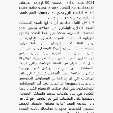
2021 تخليد الذكرى الخمسين 50 لإقامة العلاقات
الدبلوماسية بين البلدين، وهو ما يجسد عراقة ومتانة
الروابط التاريخية التي تجمع بلدين يعتبران اليوم حليفين
استراتيجيين على كافة المستويات.
كما كان اللقاء مناسبة أبرز خلالها السيد المستشار
أهمية التعاون البرلماني في مواكبة وتمتين هذه
العلاقات المتميزة، مذكرا في هذا الصدد بالأدوار
الايجابية التي لعبتها السيدة نائبة وزيرة الخارجية في
توطيد العلاقات مع البرلمان المغربي أثناء توليها
لمهمة سامية ببرلمان أمريكا الوسطى، ومشيرا في
نفس السياق الى أهمية زيارة رئيس مجلس
المستشارين السيد النعم ميارة لجمهورية غواتيمالا
خلال شهر فبراير من السنة الماضية، والتي توجت
بالاستقبال الذي حظي به من قبل رئيس جمهورية
غواتيمالا، فخامة السيد "أليخاندرو غياماتي"، الى جانب
المباحثات التي تم إجراؤها مع المسؤولين الحكوميين
والبرلمانيين بجمهورية غواتيمالا، حيث أصر المسؤولون
الغواتيماليون على تبيان مظاهر الاهتمام الكبير والرغبة
الأكيدة في تعزيز علاقات بلدهم بالمملكة المغربية،
وخصوصا خلال المباحثات التي تم إجراؤها مع كل من
وزير الخارجية السيد "ماريو بوكارو" وأعضاء المكتب
التنفيذي لكونغرس جمهورية غواتيمالا برئاسة السيدة