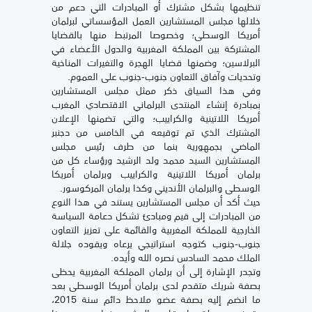
تنظيمها بشكل مشترك أو المبادرات التي دعم من
خلالها مجلس المستشارين العمل المؤسساتي لبرلمان
أمريكا الوسطى؛ وخصوصا المرتبط منها بالقضايا
المشتركة بين المملكة المغربية والدول الأعضاء في
البرلاسين؛ وضمنها قضايا الهجرة والتغيرات المناخية
وتحديات وآفاق التعاون جنوب-جنوب على العموم.
وفي هذا السياق ذكر ممثل مجلس المستشارين
بمبادرة إنشاء المنتدى البرلماني الاقتصادي المغرب
أمريكا اللاتينية والكراييب؛ والتي تضمنها الإعلان
المشترك الذي تم توقيعه في الخامس من دجنبر
الماضي بجمهورية بنما من طرف رئيس مجلس
المستشارين السيد محمد ولد الرشيد ورؤساء كل من
برلمان أمريكا اللاتينية والكراييب وبرلمان أمريكا
الوسطى والبرلمان الأنديني وكذا برلمان المركوسور.
حيث أكد أن مجلس المستشارين يستند في هذا النوع
من المبادرات إلى قيم ومبادئ تشكل دعامة السياسة
الخارجية للمملكة المغربية والقائمة على تعزيز التعاون
جنوب-جنوب كتوجه استراتيجي يرعاه ويقوده جلالة
الملك محمد السادس نصره الله وأيده.
وتجدر الإشارة إلى أن برلمان المملكة المغربية يحظى
بصفة شريك متقدم لدى برلمان أمريكا الوسطى بعد
ما انضم إليه بصفة عضو ملاحظ دائم سنة 2015،