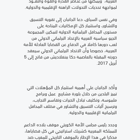
العربية، ويمكنها من عنـاصر القدرة والقوة والنفــوذ
لمواجهة تحديات التحولات الراهنة الإقليمية والدولية.
وفي نفس السياق، دعا الجانبان إلى تقوية التنسيق
والتشاور، واستثمار كل الإمكانيات المتاحة على
مستوى المحافل البرلمانية الدولية لتمكين المجموعة
الجيو سياسية العربية بالإتحاد البرلماني الدولي من
لعب دورها كاملا في الدفاع عن القضايا العادلة للأمة
العربية، خصوصا وأن الاتحاد البرلماني الدولي سيعقد
دورته المقبلة بالعاصمة دكا ببنغلاديش من فاتح إلى 5
أبريل 2017.
وأكد الجانبان على أهمية استثمار كل المؤهلات التي
تميز البلدين من خلال بلورة مشاريع عمل وبرامج
ملموسة، وتكثيف تبادل الخبرات وتقاسم التجارب،
وترسيخ آليات التنسيق والتشاور في مختلف المحافل
البرلمانية الإقليمية والدولية.
وجدد رئيس مجلس الأمة الكويتي موقف بلاده الداعم
للمملكة المغربية كشريك استراتيجي في كل قضاياها،
مذكرا في هذا الإطار بالموقف التاريخي للمغرب ضد