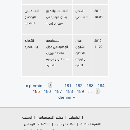
2014-
المجال
الاجراءات والتدابير
الاستقلالي
10-03
الاجتماعي
بشأن الوقاية من
للوحدة و
فيروس إيبولا
التعادلية
2012-
مجال
الاستراتيجية
الأصالة
11-22
الشؤون
الوطنية في مجال
والمعاصرة
الداخلية
ملاحقة تهريب
والبنيات
الأشخاص و مراقبة
التحتية
الحدود
« premier
…
181
182
183
184
Pages
185
186
187
188
189
…
dernier »
الجلسات
مجلس المستشارين
الرئيسية
النشرة الداخلية
بعثات المجلس
استقبالات المجلس