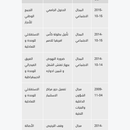
2015-
المجال
الدخول الجامعي
التجمع
10-15
الاجتماعي
الوطني
للأحرار
2014-
المجال
تأجيل بطولة كأس
الاستقلالي
10-15
الاجتماعي
افريقيا للامم
للوحدة و
التعادلية
2014-
المجال
ضرورة النهوض
الفريق
10-14
الاجتماعي
بجهاز تفتش الشغل
الفيدرالي
و تثمين ادواره
للوحدة و
الديمقراطية
2009-
مجال
تفعيل دور مراكز
الاستقلالي
11-04
الشؤون
الاستثمار
للوحدة و
الداخلية
التعادلية
والبنيات
التحتية
2014-
مجال
وقف الترخيص
الأصالة