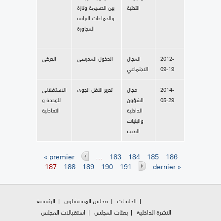
التحتية
بين الحسيمة وتازة
والجماعات الترابية
المجاورة
2012-
المجال
الدخول المدرسي
الحركي
09-19
الاجتماعي
2014-
مجال
تحرير النقل الجوي
الاستقلالي
05-29
الشؤون
للوحدة و
الداخلية
التعادلية
والبنيات
التحتية
« premier
…
183
184
185
186
Pages
187
188
189
190
191
dernier »
الجلسات
مجلس المستشارين
الرئيسية
النشرة الداخلية
بعثات المجلس
استقبالات المجلس