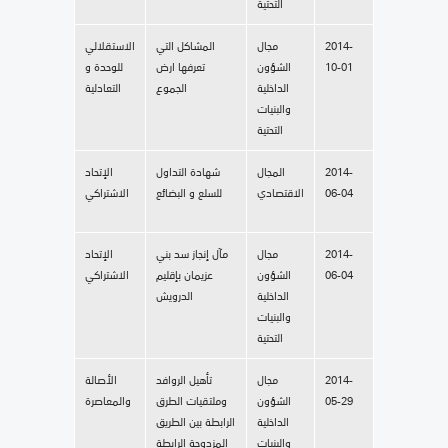
التحتية
2014-
مجال
المشاكل التي
الاستقلالي
10-01
الشؤون
تعرفها ارض
للوحدة و
الداخلية
الجموع
التعادلية
والبنيات
التحتية
2014-
المجال
شهادة التداول
الإتحاد
06-04
الاقتصادي
للسلع و البضائع
الاشتراكي
2014-
مجال
مآل إنجاز سد بني
الإتحاد
06-04
الشؤون
عزيمان بإقليم
الاشتراكي
الداخلية
الدرويش
والبنيات
التحتية
2014-
مجال
تأهيل الروافد
الأصالة
05-29
الشؤون
وملتقيات الطرق
والمعاصرة
الداخلية
الرابطة بين الطريق
والبنيات
المزدوجة الرابطة