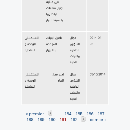
في عملية
اجتياز امتحانات
الباكالوريا
بالنسبة للاحرار
2014-04-
مجال
تاهيل البنيات
الاستقلالي
02
الشؤون
المهددة
للوحدة و
الداخلية
بالانهيار
التعادلية
والبنيات
التحتية
03/10/2014
مجال
تدبير مجال
الاستقلالي
الشؤون
الماء
للوحدة و
الداخلية
التعادلية
والبنيات
التحتية
« premier
…
184
185
186
187
Pages
188
189
190
191
192
dernier »