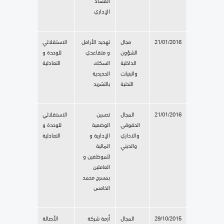
الفساد
الإداري
21/01/2016
مجال
تهديد الأرامل
الاستقلالي
الشؤون
و متقاعدي
للوحدة و
الداخلية
السكك
التعادلية
والبنيات
الحديدية
التحتية
بالتشريد
21/01/2016
المجال
تحسين
الاستقلالي
الحقوقى
الوضعية
للوحدة و
والاداري
الإدارية و
التعادلية
والديني
المالية
للموظفين و
العاملين
بمسرح محمد
الخامس
29/10/2015
المجال
أزمة شركة
الأصالة