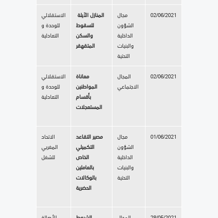
02/06/2021
مجال
المنازل الآيلة
الاستقلالي
الشؤون
للسقوط
للوحدة و
الداخلية
والسكن
التعادلية
والبنيات
المتقهقر
التحتية
02/06/2021
المجال
معاناة
الاستقلالي
الاجتماعي
المواطنين
للوحدة و
بأقسام
التعادلية
المستعجلات
01/06/2021
مجال
مصير التقاعد
الاتحاد
الشؤون
التكميلي
المغربي
الداخلية
الخاص
للشغل
والبنيات
بالعاملين
التحتية
بالوكالات
الحضرية
28/05/2021
المجال
الشروط
الأصالة