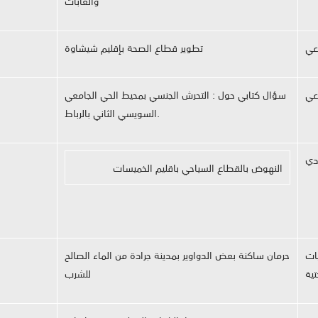
والغابات
اعي
تطوير قطاع الصحة بإقليم شيشاوة
اعي
سؤال كتابي حول : التحرش الجنسي بمحيط الحي الجامعي
السويسي الثاني بالرباط.
دي
النهوض بالقطاع السياحي باقليم الخميسات
يات
حرمان ساكنة بعض الدواوير بمدينة جرادة من الماء الصالح
تية
للشرب