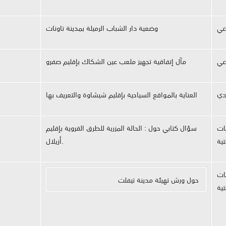
اعي
وضعية دار الشباب الرميلة بمدينة تاونات
اعي
مآل إتفاقية تجهيز ملعب عين الشكاك بإقليم صفرو
دي
العناية بالمواقع السياحية بإقليم شيشاوة والتعريف بها
يات
سؤال كتابي حول : الحالة المزرية للطرق القروية بإقليم
تية
أزيلال.
يات
حول ورش تهيئة مدينة تيفلت
تية