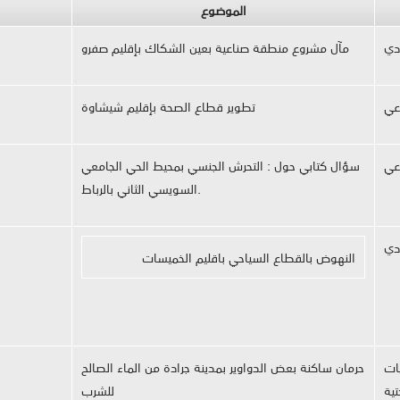
الموضوع
دي
مآل مشروع منطقة صناعية بعين الشكاك بإقليم صفرو
اعي
تطوير قطاع الصحة بإقليم شيشاوة
اعي
سؤال كتابي حول : التحرش الجنسي بمحيط الحي الجامعي
السويسي الثاني بالرباط.
دي
النهوض بالقطاع السياحي باقليم الخميسات
يات
حرمان ساكنة بعض الدواوير بمدينة جرادة من الماء الصالح
تية
للشرب