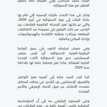
الملك محمد السادس، يولي اهتماما خاصا لتطوير
التعاون مع غينيا الاستوائية.
وذكر، في هذا الصدد، بالزيارة الرسمية التي قام بها
جلالة الملك إلى غينيا الاستوائية في أبريل 2009،
والتي تم خلالها تعزيز الترسانة القانونية للعلاقات بين
البلدين، من خلال التوقيع على مجموعة من الاتفاقيات
المتعلقة بمجالات مختلفة كالفلاحة والهيدروكربونات
وإدارة الموانئ والمالية.
وفي معرض تسليطه الضوء على عمق الروابط
المغربية-الغينية الاستوائية، أبرز رئيس مجلس
المستشارين دعم غينيا الاستوائية الثابت للوحدة
الترابية للمملكة، وكذا فتح قنصلية عامة لها بالداخلة
سنة 2020.
كما لفت السيد ميارة إلى أهمية تعزيز التواصل
والتنسيق الإستراتيجي بين البلدين في مختلف المحافل
متعددة الأطراف من قبيل الاتحاد الإفريقي والأمم
المتحدة.
وعلى المستوى البرلماني، نبه إلى أن الدبلوماسية
البرلمانية تكتسي أهمية بالغة في تعزيز العلاقات بين