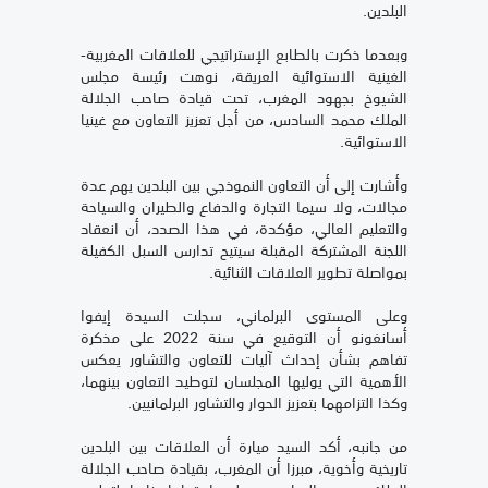
البلدين.
وبعدما ذكرت بالطابع الإستراتيجي للعلاقات المغربية-
الغينية الاستوائية العريقة، نوهت رئيسة مجلس
الشيوخ بجهود المغرب، تحت قيادة صاحب الجلالة
الملك محمد السادس، من أجل تعزيز التعاون مع غينيا
الاستوائية.
وأشارت إلى أن التعاون النموذجي بين البلدين يهم عدة
مجالات، ولا سيما التجارة والدفاع والطيران والسياحة
والتعليم العالي، مؤكدة، في هذا الصدد، أن انعقاد
اللجنة المشتركة المقبلة سيتيح تدارس السبل الكفيلة
بمواصلة تطوير العلاقات الثنائية.
وعلى المستوى البرلماني، سجلت السيدة إيفوا
أسانغونو أن التوقيع في سنة 2022 على مذكرة
تفاهم بشأن إحداث آليات للتعاون والتشاور يعكس
الأهمية التي يوليها المجلسان لتوطيد التعاون بينهما،
وكذا التزامهما بتعزيز الحوار والتشاور البرلمانيين.
من جانبه، أكد السيد ميارة أن العلاقات بين البلدين
تاريخية وأخوية، مبرزا أن المغرب، بقيادة صاحب الجلالة