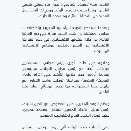
البلدين بغية تعميق التفاهم والحوار بين ممثلي شعبي
البلدين، وكذا تقريب وتوحيد الرؤى ووجهات النظر حول
العديد من القضايا الثنائية ومتعددة الأطراف.
وبعدما استحضر التجربة البرلمانية المغربية واختصاصات
مجلس المستشارين، شدد السيد ميارة على دور الغرفة
الثانية، من خلال مكونها الاقتصادي، في دعم الشراكة
الاقتصادية بين البلدين وتطوير المشاريع الاقتصادية
المشتركة.
وعلاوة على ذلك، أجرى رئيس مجلس المستشارين
مباحثات أيضا مع رئيس مجلس النواب، سالومون
نغويما أوونو، جدد خلالها التأكيد على التزام برلمان
المملكة المغربية بمواصلة توطيد روابط التعاون مع
برلمان غينيا الاستوائية بما يخدم المصالح العليا لكلا
البلدين.
ويضم الوفد المغربي، على الخصوص، نور الدين سليك،
رئيس فريق الاتحاد المغربي للشغل، ومحمد عموري،
عضو فريق الاتحاد العام لمقاولات المغرب.
وفي أعقاب هذه الزيارة التي تمتد ليومين، سيترأس