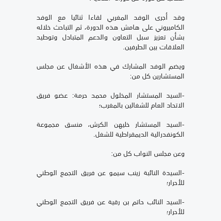
وقد أجرى الوفد المغربي لقاءا ثنائيا مع الوفد
الكاميروني على هامش هذه الدورة، ثم التباحث خلاله
بشأن تعزيز سبل التعاون والدعم المتبادل وتوطيد
العلاقات بين الطرفين.
ويضم الوفد المشارك في هذه الأشغال عن مجلس
المستشارين كل من:
-السيد المستشار المخلول محمد حرمة: عضو فريق
الاتحاد العام للشغالين بالمغرب؛
-السيد المستشار خليهن الكرش، منسق مجموعة
الكونفدرالية الديمقراطية للشغل.
وعن مجلس النواب كل من:
-السيدة النائبة زينب سيمو عن فريق التجمع الوطني
للأحرار؛
-السيد النائب حاتم بن رقية عن فريق التجمع الوطني
للأحرار؛