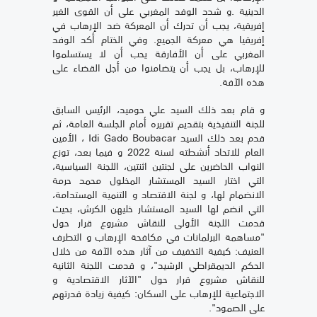
الدينية .و شدد الوفد المغربي على أن القوى الغير
إفريقية، يجب أن تدرك أن المعركة ضد الإرهاب في
إفريقيا هي معركة الجميع. وفي الختام أكد الوفد
المغربي على أن الأفارقة يحب أن لا يستسلموا
للإرهاب، بل يجب أن يتضامنوا من أجل القضاء على
هذه الآفة.
و قام بعد ذلك السيد علي حوميد، الرئيس السابق
للجنة التنفيذية بتقديم تقريره أمام الجلسة العامة، ثم
قدم بعد ذلك السيد Idi Gado Boubacar ، الأمين
العام للاتحاد أنشطته لسنة 2022 و فيما بعد، توزع
النواب الحاضرين على لجنتين اثنتين، اللجنة السياسية،
التي اختار السيد المستشار المخلول محمد حرمة
الانضمام لها، و لجنة الاقتصاد و التنمية المستدامة،
التي انضم لها السيد المستشار خليهن الكرش، بحيث
قدمت اللجنة الأولى للنقاش مشروع قرار حول
"مساهمة البرلمانات في مكافحة الإرهاب و التطرف
العنيف: كيفية التخفيف من آثار هذه الآفة من خلال
الحكم الديمقراطي الرشيد"، و قدمت اللجنة الثانية
للنقاش مشروع قرار حول "الآثار الاقتصادية و
الاجتماعية للإرهاب على السكان: كيفية زيادة قدرتهم
على الصمود".