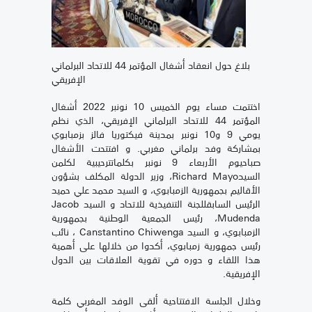
بلاغ حول انعقاد أشغال المؤتمر 44 للاتحاد البرلماني
الإفريقي
اختتمت مساء يوم الخميس 10 نونبر 2022 أشغال
المؤتمر 44 للاتحاد البرلماني الإفريقي، الذي نظم
يومي 9 و10 نونبر بمدينة فيكتوريا فالز بزمبابوي
بمشاركة وفد برلماني مغربي. و افتتحت الأشغال
صباحيوم الأربعاء 9 نونبر بكلماتترحيبية لكلمن
السيدRichard Mayo، وزير الدولة المكلف بشؤون
الأقاليم بجمهورية الزمبابوي، و السيد محمد علي حميد
الرئيس السابقللجنة التنفيذية للاتحاد و السيد Jacob
Mudenda، رئيس الجمعية الوطنية بجمهورية
الزمبابوي، و السيد Canstantino Chiwenga ، نائب
رئيس جمهورية زمبابوي، أكدوا من خلالها على أهمية
هذا اللقاء و دوره في تقوية العلاقات بين الدول
الإفريقية.
وخلال الجلسة الافتتاحية ألقى الوفد المغربي كلمة