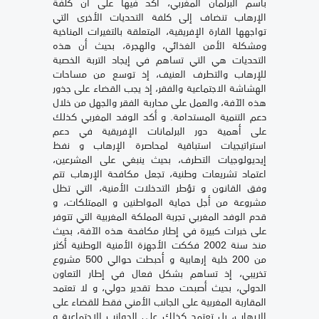
باسم البرلمان المغربي، أكد فيها على أن كلفة
الإرهاب تنضاف إلى كلفة التحديات الأخرى التي
تواجهها القارة الإفريقية، المتعلقة بالتغيرات المناخية
ومشكلة الأمن الغذائي، والهجرة، بحيث أن هذه
التحديات هي التي تساهم في إيجاد التربة الخصبة
للإرهاب والتطرف العنيف، إذ توسع من مساحات
الهشاشة الاجتماعية والفقر، إذ يجب القضاء على جذور
هذه الآفة، والعمل على محاربة الفقر والجهل من خلال
دعم التنمية المستدامة. و أكد الوفد المغربي كذلك
على أهمية دور البرلمانات الإفريقية في دعم
استراتيجيات استباقية لمحاصرة الإرهاب و نفظ
إيديولوجيات التطرف، بحيث ينبغي على المشرعين،
اعتماد تشريعات وطنية، تجعل مكافحة الإرهاب تتم
وفق القانون و تؤطر التدخلات الأمنية، التي تظل
مشروعة من أجل حماية المواطنين و الممتلكات، و
قدم الوفد المغربي تجربة المملكة المغربية التي تتوفر
على خبرات كبيرة في إطار مكافحة هذه الآفة، بحيث
منذ سنة 2002 فككت الأجهزة الأمنية الوطنية أكثر
من 200 خلية إرهابية و أحبطت حوالي 500 مشروع
تخريبي، إذ تساهم بشكل فعال في إطار التعاون
الدولي، بحيث أصبحت محط تقدير دولي، و لا تعتمد
المقاربة المغربية على الجانب الأمني فقط للقضاء على
الإرهاب، بل تعتمد كذلك على الجوانب الاجتماعية و