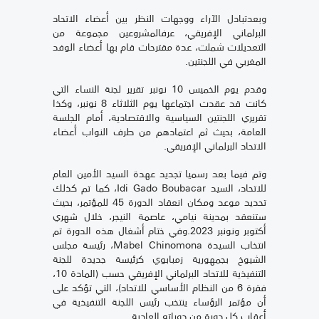
وبعدتبادل الآراء ووجهات النظر بين أعضاء الاتحاد
البرلماني الإفريقي، عرفالمشروعين مجموعة من
التعديلات شملت، عدة مقترحات قام بها أعضاء الوفد
المغربي في اللجنتين.
وقدم يوم الخميس 10 نونبر تقرير لجنة النساء التي
كانت قد عقدت اجتماعها يوم الثلاثاء 8 نونبر، وكذا
تقريري اللجنتين السياسية والاقتصادية، أمام الجلسة
العامة، بحيث ثم اعتمادهم من طرف النواب أعضاء
الاتحاد البرلماني الإفريقي.
وتم فيما بعد رسميا تجديد عهدة السيد الأمين العام
للاتحاد، السيد Idi Gado Boubacar، كما تم كذلك
تحديد موعد ومكان انعقاد الدورة 45 للمؤتمر، بحيث
ستنعقد بمدينة نيامي، عاصمة النيجر، خلال شهري
أكتوبر ونونبر 2023.وفي ختام أشغال هذه الدورة تم
انتخاب السيدة Mabel Chinomona، رئيسة مجلس
الشيوخ بجمهورية زمبابوي كرئيسة جديدة للجنة
التنفيذية للاتحاد البرلماني الإفريقي حسب (المادة 10،
فقرة 6 من النظام الأساسي للاتحاد)، التي تؤكد على
أن مؤتمر الرؤساء ينتخب رئيس اللجنة التنفيذية في
أعقاب كل دورة من دوراته العادية.