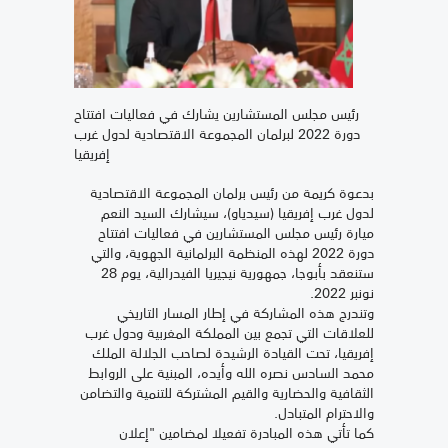
رئيس مجلس المستشارين يشارك في فعاليات افتتاح
دورة 2022 لبرلمان المجموعة الاقتصادية لدول غرب
إفريقيا
بدعوة كريمة من رئيس برلمان المجموعة الاقتصادية
لدول غرب إفريقيا (سيدياو)، سيشارك السيد النعم
ميارة رئيس مجلس المستشارين في فعاليات افتتاح
دورة 2022 لهذه المنظمة البرلمانية الجهوية، والتي
ستنعقد بأبوجا، جمهورية نيجيريا الفيدرالية، يوم 28
نونبر 2022.
وتندرج هذه المشاركة في إطار المسار التاريخي
للعلاقات التي تجمع بين المملكة المغربية ودول غرب
إفريقيا، تحت القيادة الرشيدة لصاحب الجلالة الملك
محمد السادس نصره الله وأيده، المبنية على الروابط
الثقافية والحضارية والقيم المشتركة للتنمية والتضامن
والاحترام المتبادل.
كما تأتي هذه المبادرة تفعيلا لمضامين "إعلان