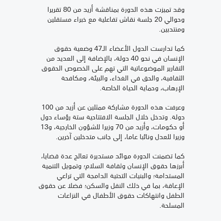
وقد تميزت هذه الدورة بمناقشة أزيد من 80 تقريرا
وحوالي 20 جلسة نقاش تفاعلية مع خبراء مستقلين
ومنتدبين.
كما تدارست الدول الأعضاء الـ47 وضعية حقوق
الإنسان في نحو 40 دولة، بالإضافة إلى العديد من
التقارير الموضوعاتية التي تهم على الخصوص الحقوق
الثقافية، والحق في الغذاء، والبيئة، ومكافحة
الإرهاب، وحماية الحياة الخاصة.
وعرفت هذه الدورة مشاركة ممثلين عن أزيد من 100
دولة. وتدخل خلال الجلسة الافتتاحية ستة رؤساء دول
أو حكومات، وأزيد من 70 وزيرا للشؤون الخارجية، و13
وزيرا للعدل ونائبا عاما، إلى جانب متدخلين آخرين.
كما تضمنت الدورة موائد مستديرة تعالج عدة قضايا،
أبرزها حقوق الإنسان وثقافة السلام؛ وتمويل التنمية
المستدامة؛ والبنيات التحتية الدامجة التي تراعي
الإعاقة، بما في ذلك النقل والسكن؛ فضلا عن حقوق
الطفل وانتهاكات حقوق الأطفال في النزاعات
المسلحة.