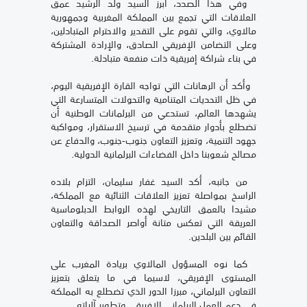
وفي هذا الصدد، أبرز السيد ولد الرشيد عمق
العلاقات التي تجمع بين المملكة المغربية وجمهورية
مالاوي، والتي تقوم على التقدير والاحترام المتبادلين،
وعلى التضامن الإفريقي الصادق، والإرادة المشتركة
في بناء شراكة إفريقية ذات منفعة متبادلة.
وأكد أن الرهانات التي تواجه القارة الإفريقية اليوم،
في ظل التحديات المتنامية والتحولات المتسارعة التي
يشهدها العالم، تستدعي من البرلمانات الوطنية أن
تضطلع بأدوار متقدمة في ترسيخ الاستقرار، ومواكبة
جهود التنمية، وتعزيز التعاون جنوب-جنوب، والدفاع عن
مصالح شعوبنا داخل الفضاءات البرلمانية الدولية.
من جانبه، أكد السيد غفار سليمان، التزام بلاده
الراسخ بمواصلة تعزيز العلاقات الثنائية مع المملكة،
مشيدا بالعمق التاريخي لهذه الروابط الدبلوماسية
العريقة التي تعكس متانة أواصر الصداقة والتعاون
القائم بين البلدين.
كما نوه المسؤول المالاوي بريادة المغرب على
المستوى الإفريقي، لاسيما في ما يتعلق بتعزيز
التعاون البرلماني، مبرزا الدور الذي تضطلع به المملكة
في دعم العمل البرلماني الإفريقي وتطوير آلياته.