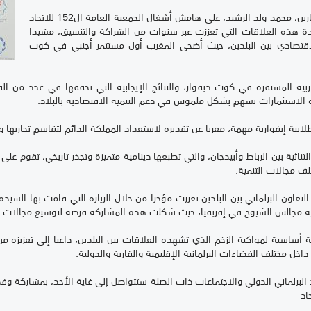
وخلال لقاء ثنائي جمعه برئيس مجلس المستشارين، محمد ولد الرشيد، على هامش أشغال الجمعية العامة ال152 للاتحاد
ودة هذه العلاقات التي تعززت عبر سنوات من الشراكة والتنسيق، مشيدا
لاقتصادي بين البلدين، حيث أضحى المغرب أول مستثمر أجنبي في كوت
بية المستقرة في كوت ديفوار، والنتائج الإيجابية التي تحققها في عدد من القط
ه الاستثمارات تسهم بشكل ملموس في دعم التنمية الاقتصادية بالبلاد.
بية إيفوارية مهمة، معربا عن تقديره لاستعداد المملكة الدائم لتقاسم تجاربها و
نائية بين الرباط وأبيدجان، والتي تطبعها دينامية متميزة وتجذر تاريخي، تقوم على 
ف مجالات التنمية.
التعاون البرلماني بين البلدين تعززت مؤخرا من خلال الزيارة التي قامت بها السيدة
ة مجالس الشيوخ في إفريقيا، حيث شكلت هذه المشاركة فرصة لتوسيع مجالات التنس
ة أساسية لمواكبة الزخم الذي تشهده العلاقات بين البلدين، داعيا إلى تعزيزه من
خل مختلف الفضاءات البرلمانية الإقليمية والقارية والدولية.
شغال الجمعية العامة ال152 للاتحاد البرلماني الدولي والاجتماعات ذات الصلة ستتواصل إلى غاية الأحد،
اد