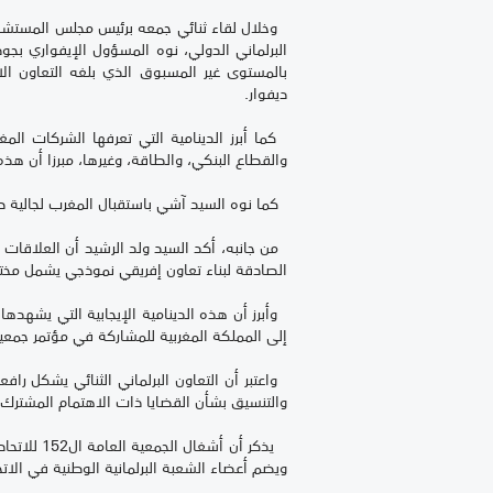
البرلماني الدولي، نوه المسؤول الإيفواري بج
بالمستوى غير المسبوق الذي بلغه التعاون ا
ديفوار.
كما أبرز الدينامية التي تعرفها الشركات المغر
والقطاع البنكي، والطاقة، وغيرها، مبرزا أن هذ
كما نوه السيد آشي باستقبال المغرب لجالية طلا
من جانبه، أكد السيد ولد الرشيد أن العلاقات الث
الصادقة لبناء تعاون إفريقي نموذجي يشمل مختل
وأبرز أن هذه الدينامية الإيجابية التي يشهدها 
إلى المملكة المغربية للمشاركة في مؤتمر جمعي
واعتبر أن التعاون البرلماني الثنائي يشكل رافع
والتنسيق بشأن القضايا ذات الاهتمام المشترك دا
يذكر أن أ
ويضم أعضاء الشعبة البرلمانية الوطنية في الاتح