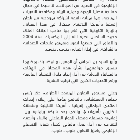
الإقليمية في العديد من المجالات، لا سيما في مجال
معالجة قضايا الهجرة وحماية البيئة ومكافحة التغيرات
المناخية، هما بمثابة رافعة لشراكة نموذجية بين بلدان
إفريقيا وأمريكا اللاتينية، مذكرا، في هذا السياق،
بالزيارة التاريخية التي قام بها صاحب الجلالة الملك
محمد السادس نصره الله إلى المكسيك سنة 2004
والآفاق التي فتحتها لتعزيز وتعميق علاقات الصداقة
والشراكة، في إطار التعاون جنوب ـ جنوب.
وأبرز السيد بن شماش أن المغرب والمكسيك يمكنهما
تنسيق مواقفهما بشأن هذه القضايا في الهيئات
والمحافل الدولية من أجل إيجاد حلول للقضايا العالمية
ورفع التحديات الكبرى التي تواجه البشرية.
وعلى مستوى التعاون المتعدد الأطراف، ذكر رئيس
مجلس المستشارين بالتوقيع مؤخرا على إعلان إحداث
المنتدى البرلماني إفريقيا ـ أمريكا اللاتينية ومنطقة
الكاريبي (أفرولات)، والذي يعد شبكة برلمانية بين-
إقليمية مستقلة وفضاء للحوار التفاعلي والبناء وأرضية
للتقارب من أجل عمل برلماني كفيل بتعزيز الاندماج
الإقليمي وتعزيز التعاون جنوب ـ جنوب.