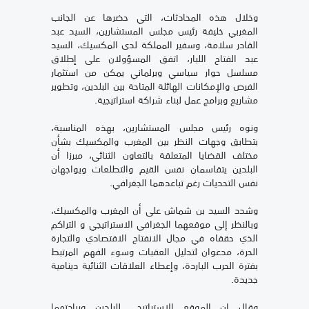
وخلال هذه المحادثات، التي حضرها عن الجانب
المغربي خليفة رئيس مجلس المستشارين، السيد عبد
القادر سلامة، وسفير المملكة لدى المكسيك، السيد
عبد الفتاح اللبار، اتفق المسؤولان على إطلاق
مسلسل حوار سياسي وبرلماني يمكن من استثمار
الفرص والإمكانات الهائلة المتاحة بين البلدين، وتطوير
مشاريع وبرامج عمل لبناء شراكة استراتيجية.
ونوه رئيس مجلس المستشارين، بهذه المناسبة،
بتطابق وجهات النظر بين المغرب والمكسيك بشأن
مختلف القضايا المتعلقة بالتعاون الثنائي، مبرزا أن
البلدين يتقاسمان نفس القيم والتطلعات ويواجهان
نفس التحديات رغم تباعدهما الجغرافي.
وشدد السيد بن شماش على أن المغرب والمكسيك،
وبالنظر إلى موقعهما الجغرافي الاستراتيجي و التراكم
الذي حققاه في مجال الانفتاح الاقتصادي والتجارة
الحرة، مدعوان لتدليل العقبات وسوء الفهم المرتبط
بفترة الحرب الباردة، وإعطاء العلاقات الثنائية دينامية
جديدة.
وقال إن الموقع الاستراتيجي للبلدين وريادتهما