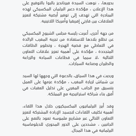
بدورها، ، نوهت السيدة فيرنانديز بالبوا بالتوقيع على
هذا الإعلان ، مؤكدة دعم البرلمان المكسيكي لهذه
المبادرة التي تهدف إلى توفير أرضية مشتركة لتعزيز
العلاقات بين قارتي إفريقيا وأمريكا اللاتينية.
من جهة أخرى، أعربت رئيسة مجلس الشيوخ المكسيكي
عن تطلع بلادها للاستفادة من تجربة المغرب الرائدة
في التعاطي مع قضية الهجرة ، وتطوير الطاقات
المتجددة ، مؤكدة على أهمية تعزيز علاقات التعاون
الثنائية ،لا سيما في قطاعات السياحة والزراعة
والطيران وصناعة السيارات.
ورحبت في هذا السياق، بالدعوة التي وجهها لها السيد
بن شماش لزيارة المغرب ، مؤكدة عزمها على العمل
بتنسيق مع الجانب المغربي على تذليل العقبات في
أفق بناء شراكة استراتيجية مع المملكة.
وقد أبرز البرلمانيون المكسيكيون خلال هذا اللقاء،
أهمية تكثيف اللقاءات لتجسيد الإرادة المشتركة لتعزيز
التعاون الثنائي عبر مشاريع ملموسة تعود بالنفع على
الجانبين ، مشددين على الدور المحوري للدبلوماسية
البرلمانية في هذا المجال.