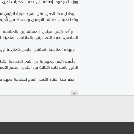
ورؤساء وفود، إضافة إلى عدة شخصيات أخرى.
وخلال هذا الحفل، نقل السيد ميارة للرئيس عث
وكذا تمنيات جلالته بالتوفيق والسداد في تأدية 
وأكد رئيس مجلس المستشارين بالمناسبة است
السادس، نصره الله، للرقي بالعلاقات المتميزة 
وبهذه المناسبة، استقبل الرئيس عثمان غزالي، صب
وأعرب رئيس جمهورية جزر القمر الاتحادية، خلال 
الرقي بالعلاقات الثنائية بين البلدين، ودعم الت
حضر هذا اللقاء الأمين العام لحكومة جمهورية ج