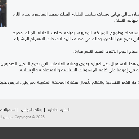
مان غزالي تهاني وتحيات صاحب الجلالة الملك محمد السادس، نصره الله،
مهامه النبيلة.
عداد وطموح المملكة المغربية، بقيادة صاحب الجلالة الملك محمد
التي تجمع بين البلدين، وذلك في مختلف المجالات ذات الاهتمام المشترك.
اح اليوم الاثنين، السيد النعم ميارة.
هذا الاستقبال، عن اعتزازه بعمق ومتانة العلاقات التي تجمع البلدين الصديقين، 
نمية في إفريقيا على كافة المستويات السياسية والاقتصادية والإنسانية.
زر القمر الاتحادية والقائم بأعمال سفارة المملكة المغربية بموروني، ادريس علو
النشرة الداخلية
بعثات المجلس
استقبالات
مجلس المستشارين شارع محمد الخامس، الرباط، المملكة المغربية. Copyright © 2026