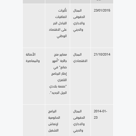
23/01/2015
المجال
تأثيرات
الحقوقى
اتفاقيات
والاداري
التبادل الحر
والديني
على الاقتصاد
الوطني
21/10/2014
المجال
معايير منح
الأصالة
الاقتصادي
جائجة "أمهر
والمعاصرة
صانع" في
إطار البرنامج
التلفزي
"صنعة بلادي
الجيل الجديد".
2014-01-
المجال
البرامج
23
الحقوقى
الحكومية
والاداري
لإنعاش
والديني
التشغيل