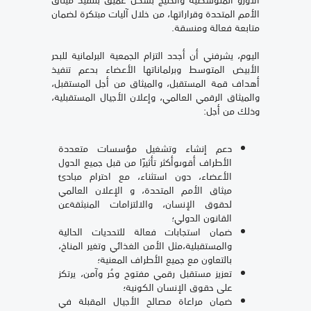
الأمم المتحدة وقراراتها، من خلال آليات مبتكرة لضمان
متابعة فعالة ومنسقة.
اليوم، يشرفني أن أجدد التزام الجمعية البرلمانية للبحر
الأبيض المتوسط وبرلماناتها الأعضاء بدعم تنفيذ
أهداف قمة المستقبل، والميثاق من أجل المستقبل،
والميثاق الرقمي العالمي، وإعلان الأجيال المستقبلية،
وذلك من أجل:
دعم إنشاء وتشغيل مؤسسات متعددة
الأطراف أقوىوأكثر تأثيرًا من قبل جميع الدول
الأعضاء، دون استثناء، مع احترام مبادئ
ميثاق الأمم المتحدة، و الإعلان العالمي
لحقوق الإنسان، والالتزامات المنبثقةعن
القانون الدولي؛
ضمان استجابات فعالة للتحديات الحالية
والمستقبلية،مثل الأمن الغذائي وتغير المناخ،
بالتعاون مع جميع الأطراف المعنية؛
تعزيز مستقبل رقمي مفتوح وحُر وآمن، يرتكز
على حقوق الإنسان الكونية؛
ضمان مراعاة مصالح الأجيال المقبلة في