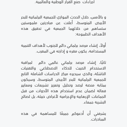
اجراءات صنع القرار الوطنية والعالمية.
و بالأمس، خلال الحدث الموازي للجمعية البرلمانية للبحر
الأبيض المتوسط، أعلنت عن مبادرتين ملموستين
ستساهم من خلالهما الجمعية في تحقيق هذه
الأهداف الطموحة:
أولاً، إنشاء مرصد برلماني دائم للجنوب لأهداف التنمية
المستدامة، يكون مقره و إدارته في المغرب.
ثانيًا، إنشاء مرصد برلماني عالمي دائم لمراقبة
الاستخدام الخبيث للذكاء الاصطناعي والتقنيات
الناشئة، والذي سيديره مركز الدراسات الشاملة التابع
للجمعية البرلمانية للبحر الأبيض المتوسط، وسيكون
بمثابة منصة لرصد وتحليل وتعزيز تشريعات ومعايير
فعالة لضمان عدم استخدام هذه الأدوات من قبل
الجماعات الإرهابية والإجرامية لأغراض خبيثة، بل لصالح
البشرية جمعاء.
يشرفني أن أدعوكم جميعًا للمساهمة في هذه
المبادرات.