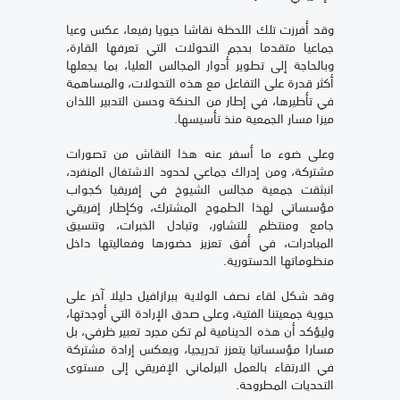
وقد أفرزت تلك اللحظة نقاشا حيويا رفيعا، عكس وعيا
جماعيا متقدما بحجم التحولات التي تعرفها القارة،
وبالحاجة إلى تطوير أدوار المجالس العليا، بما يجعلها
أكثر قدرة على التفاعل مع هذه التحولات، والمساهمة
في تأطيرها، في إطار من الحنكة وحسن التدبير اللذان
ميزا مسار الجمعية منذ تأسيسها.
وعلى ضوء ما أسفر عنه هذا النقاش من تصورات
مشتركة، ومن إدراك جماعي لحدود الاشتغال المنفرد،
انبثقت جمعية مجالس الشيوخ في إفريقيا كجواب
مؤسساتي لهذا الطموح المشترك، وكإطار إفريقي
جامع ومنتظم للتشاور، وتبادل الخبرات، وتنسيق
المبادرات، في أفق تعزيز حضورها وفعاليتها داخل
منظوماتها الدستورية.
وقد شكل لقاء نصف الولاية ببرازافيل دليلا آخر على
حيوية جمعيتنا الفتية، وعلى صدق الإرادة التي أوجدتها،
وليؤكد أن هذه الدينامية لم تكن مجرد تعبير ظرفي، بل
مسارا مؤسساتيا يتعزز تدريجيا، ويعكس إرادة مشتركة
في الارتقاء بالعمل البرلماني الإفريقي إلى مستوى
التحديات المطروحة.