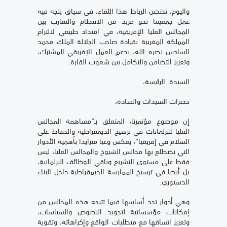
واليوم، تحتضن الرباط هذا اللقاء، في سياق يتجه فيه
عمل جمعيتنا نحو مزيد من الانتظام والتقارب بين
المجالس العليا الإفريقية، في امتداد طبيعي لالتزام
المملكة المغربية بقيادة صاحب الجلالة الملك محمد
السادس نصره الله، بدعم العمل الإفريقي المشترك،
وتعزيز التضامن والتكامل بين شعوب القارة.
السيدة الرئيسة،
حضرات السيدات والسادة،
إن موضوع مؤتمرنا، المتعلق بـ"مساهمة المجالس
العليا للبرلمانات في ترسيخ الديمقراطية والحفاظ على
السلام في إفريقيا"، يعكس وعيا متزايدا بأهمية الأدوار
التي تضطلع بها مجالس الشيوخ والمجالس العليا، ليس
فقط على مستوى التشريع وباقي الوظائف البرلمانية،
بل أيضا في ترسيخ الممارسة الديمقراطية داخل البناء
الدستوري.
وهي أدوار تجد أساسها فيما تتيحه هذه المجالس من
إمكانات مؤسساتية لتجويد النصوص والسياسات،
وتعزيز اتساقها مع متطلبات الواقع وإكراهاته، وتقوية