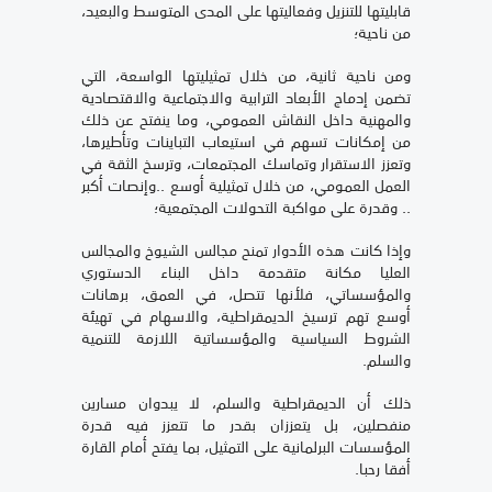
قابليتها للتنزيل وفعاليتها على المدى المتوسط والبعيد،
من ناحية؛
ومن ناحية ثانية، من خلال تمثيليتها الواسعة، التي
تضمن إدماج الأبعاد الترابية والاجتماعية والاقتصادية
والمهنية داخل النقاش العمومي، وما ينفتح عن ذلك
من إمكانات تسهم في استيعاب التباينات وتأطيرها،
وتعزز الاستقرار وتماسك المجتمعات، وترسخ الثقة في
العمل العمومي، من خلال تمثيلية أوسع ..وإنصات أكبر
.. وقدرة على مواكبة التحولات المجتمعية؛
وإذا كانت هذه الأدوار تمنح مجالس الشيوخ والمجالس
العليا مكانة متقدمة داخل البناء الدستوري
والمؤسساتي، فلأنها تتصل، في العمق، برهانات
أوسع تهم ترسيخ الديمقراطية، والاسهام في تهيئة
الشروط السياسية والمؤسساتية اللازمة للتنمية
والسلم.
ذلك أن الديمقراطية والسلم، لا يبدوان مسارين
منفصلين، بل يتعززان بقدر ما تتعزز فيه قدرة
المؤسسات البرلمانية على التمثيل، بما يفتح أمام القارة
أفقا رحبا.