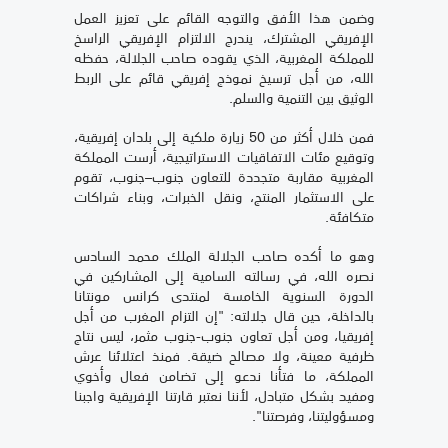
وضمن هذا الأفق والتوجه القائم على تعزيز العمل
الإفريقي المشترك، يندرج الالتزام الإفريقي الراسخ
للمملكة المغربية، الذي يقوده صاحب الجلالة، حفظه
الله، من أجل ترسيخ نموذج إفريقي قائم على الربط
الوثيق بين التنمية والسلم.
فمن خلال أكثر من 50 زيارة ملكية إلى بلدان إفريقية،
وتوقيع مئات الاتفاقيات الاستراتيجية، أرست المملكة
المغربية مقاربة متجددة للتعاون جنوب–جنوب، تقوم
على الاستثمار المنتج، ونقل الخبرات، وبناء شراكات
متكافئة.
وهو ما أكده صاحب الجلالة الملك محمد السادس
نصره الله، في رسالته السامية إلى المشاركين في
الدورة السنوية الخامسة لمنتدى كرانس مونتانا
بالداخلة، حين قال جلالته: "إن التزام المغرب من أجل
إفريقيا، ومن أجل تعاون جنوب-جنوب مثمر، ليس نتاج
ظرفية معينة، ولا مصالح ضيقة. فمنذ اعتلائنا عرش
المملكة، ما فتأنا ندعو إلى تضامن فعال وأخوي
ومفيد بشكل متبادل، لأننا نعتبر قارتنا الإفريقية واجبنا
ومسؤوليتنا، وفرصتنا".