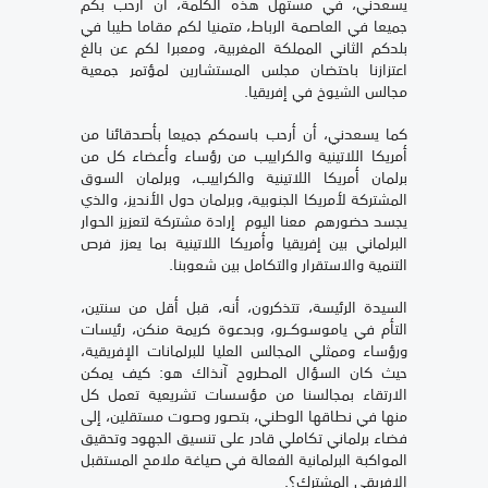
يسعدني، في مستهل هذه الكلمة، أن أرحب بكم
جميعا في العاصمة الرباط، متمنيا لكم مقاما طيبا في
بلدكم الثاني المملكة المغربية، ومعبرا لكم عن بالغ
اعتزازنا باحتضان مجلس المستشارين لمؤتمر جمعية
مجالس الشيوخ في إفريقيا.
كما يسعدني، أن أرحب باسمكم جميعا بأصدقائنا من
أمريكا اللاتينية والكراييب من رؤساء وأعضاء كل من
برلمان أمريكا اللاتينية والكراييب، وبرلمان السوق
المشتركة لأمريكا الجنوبية، وبرلمان دول الأنديز، والذي
يجسد حضورهم معنا اليوم إرادة مشتركة لتعزيز الحوار
البرلماني بين إفريقيا وأمريكا اللاتينية بما يعزز فرص
التنمية والاستقرار والتكامل بين شعوبنا.
السيدة الرئيسة، تتذكرون، أنه، قبل أقل من سنتين،
التأم في ياموسوكــرو، وبدعوة كريمة منكن، رئيسات
ورؤساء وممثلي المجالس العليا للبرلمانات الإفريقية،
حيث كان السؤال المطروح آنذاك هو: كيف يمكن
الارتقاء بمجالسنا من مؤسسات تشريعية تعمل كل
منها في نطاقها الوطني، بتصور وصوت مستقلين، إلى
فضاء برلماني تكاملي قادر على تنسيق الجهود وتحقيق
المواكبة البرلمانية الفعالة في صياغة ملامح المستقبل
الإفريقي المشترك؟.