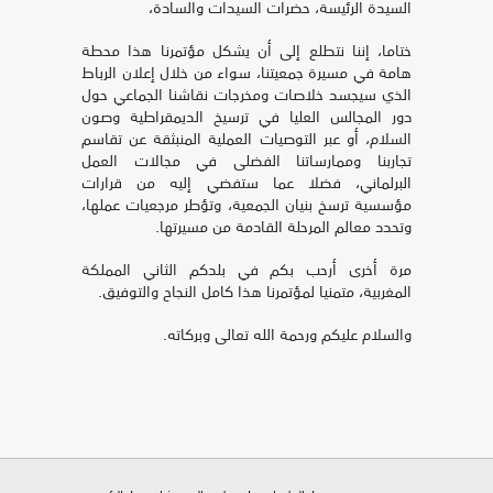
السيدة الرئيسة، حضرات السيدات والسادة،
ختاما، إننا نتطلع إلى أن يشكل مؤتمرنا هذا محطة
هامة في مسيرة جمعيتنا، سواء من خلال إعلان الرباط
الذي سيجسد خلاصات ومخرجات نقاشنا الجماعي حول
دور المجالس العليا في ترسيخ الديمقراطية وصون
السلام، أو عبر التوصيات العملية المنبثقة عن تقاسم
تجاربنا وممارساتنا الفضلى في مجالات العمل
البرلماني، فضلا عما ستفضي إليه من قرارات
مؤسسية ترسخ بنيان الجمعية، وتؤطر مرجعيات عملها،
وتحدد معالم المرحلة القادمة من مسيرتها.
مرة أخرى أرحب بكم في بلدكم الثاني المملكة
المغربية، متمنيا لمؤتمرنا هذا كامل النجاح والتوفيق.
والسلام عليكم ورحمة الله تعالى وبركاته.