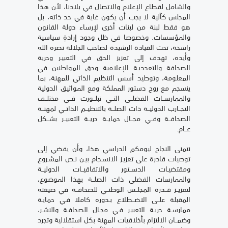
والشامل لقطاع الإعلام والاتصال في بلادنا، لأن هذا
المجلس كآلية لا يجب أن يكون غاية في حد ذاته، بل
هو فقط لبنة من لبنات أخرى لإرساء دولة القانون
والمؤسسات. وخصوصا في ظل وجود إرادةٍ سياسية
راسخة، تحت القيادة الرشيدة لصاحب الجلالة نصره الله
وأيده، تهدف إلى تعزيز الحق في التعبيـر وحرية
الصحافة والتعدديـة الإعلامية وحق المواطنين في
المعلومة، وتوطيد أسس التنظيم الذاتي للمهنة، بما
ينسجم مع روح دستور المملكة ومع المواثيق الدولية
والممارســات الفضلــى التــي تبلــورت فــي مختلــف
التجــارب الدوليــة ذات الصلــة بالتنظيــم الذاتــي لمهنــة
الصحافــة وفــي مجــال حمايــة حريــة التعبيــر بشــكل
عــام.
نتمنى النجاح ليومكم الدراسي هذا، وأن يفضي إلى
توصيات قادرة على تعزيـز الانسـجام بيـن نـص المشـروع
ومقتضيـات الدســتور والاتفاقيــات الدوليــة
والممارسات الفضلى ذات الصلــة بهذا الموضوع،
لتعزيــز قــدرة المجلــس الوطنــي للصحافــة في صيغته
المقبلة علــى الاضــطلاع بـدوره كاملا فـي حمايـة
ممارسـة حريـة التعبيـر فـي مجـال الصحافـة والنشـر،
وضمــان الالتزام بأخلاقيات المهنة بكل استقلالية وتجرد