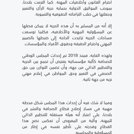
احترام القانون وأخلاقيات المهنة. كما التزمت بلادنا،
بموجب المواثيق الدولية بحماية حرية الرأي والتعبير
وجعلتها في صلب التزاماته الحقوقية والتنموية.
إلا أنه من المسلم به أن هذه الحرية لا يمكن فصلها
عن المسؤولية المهنية والأخلاقية، فكلما توسعت
مساحات الحرية تزايدت الحاجة إلى ضبطها بالضمير
المهني واحترام الحقيقة وحقوق الأفراد والمؤسسات.
ولهذه الغاية، فمنذ 2018 تم إحداث المجلس الوطني
للصحافة كآلية مؤسساتية يفترض أن تجمع بين الحرية
والتنظيم الذاتي من جهة، وأن تضمن التوازن بين حق
الصحفي في التعبير وحق المواطن في إعلام مهني
نزيه من جهة ثانية.
ومما لا شك فيه أن إحداث هذا المجلس شكل محطة
مهمة في مسار إصلاح قطاع الصحافة والنشر في
بلادنا، على اعتبار أنه هيئة مستقلة للتنظيم الذاتي
للمهنة، وآلية من المفروض أن تعكس نضج هذا
القطاع وقدرته على تأطير نفسه في إطار من
المسؤولية والمحاسبة.