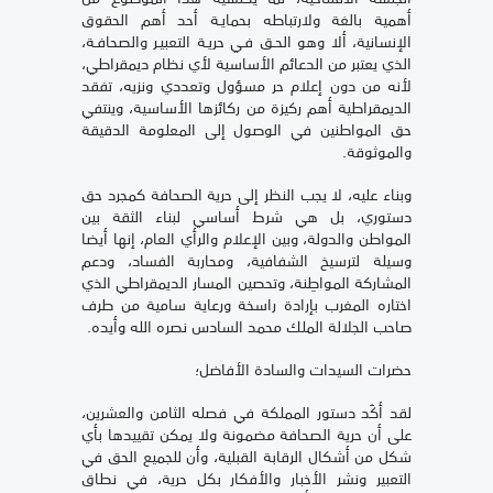
أهمية بالغة ولارتباطه بحمايـة أحد أهم الحقوق
الإنسانية، ألا وهو الحـق فـي حريـة التعبيـر والصحافـة،
الذي يعتبر من الدعائم الأساسية لأي نظام ديمقراطي،
لأنه من دون إعلام حر مسؤول وتعددي ونزيه، تفقد
الديمقراطية أهم ركيزة من ركائزها الأساسية، وينتفي
حق المواطنين في الوصول إلى المعلومة الدقيقة
والموثوقة.
وبناء عليه، لا يجب النظر إلى حرية الصحافة كمجرد حق
دستوري، بل هي شرط أساسي لبناء الثقة بين
المواطن والدولة، وبين الإعلام والرأي العام، إنها أيضا
وسيلة لترسيخ الشفافية، ومحاربة الفساد، ودعم
المشاركة المواطِنة، وتحصين المسار الديمقراطي الذي
اختاره المغرب بإرادة راسخة ورعاية سامية من طرف
صاحب الجلالة الملك محمد السادس نصره الله وأيده.
حضرات السيدات والسادة الأفاضل؛
لقد أكّد دستور المملكة في فصله الثامن والعشرين،
على أن حرية الصحافة مضمونة ولا يمكن تقييدها بأي
شكل من أشكال الرقابة القبلية، وأن للجميع الحق في
التعبير ونشر الأخبار والأفكار بكل حرية، في نطاق