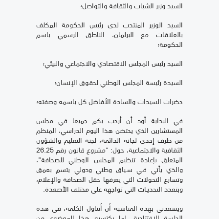
السيد وزير الشباب والثقافة والتواصل؛
السيد الوزير المنتدب لدى رئيس الحكومة المكلف
بالعلاقات مع البرلمان، الناطق الرسمي باسم
الحكومة؛
السيد رئيس المجلس الاقتصادي والاجتماعي والبيئي؛
السيدة رئيسة المجلس الوطني لحقوق الإنسان؛
حضرات السيدات والسادة الأفاضل كل باسمه وصفته؛
في البداية أود أن أرحب بكم جميعا في مجلس
المستشارين الذي يحتضن هذا اليوم الدراسي، المنظم
من طرف إحدى لجانه الدائمة، لجنة التعليم والشؤون
الثقافية والاجتماعية، حول: "مشروع قانون رقم 26.25
المتعلق بإعادة تنظيم المجلس الوطني للصحافة"،
والذي يأتي فـي سـياق وطني ودولي يتسم بعمق
وتسارع التحولات التي يعرفها حقل الصحافة والإعلام،
وبتعدد التحديـات التي تواجهه على مختلف الأصعدة.
ويسعدني بهذه المناسبة أن أتناول الكلمة، في هذه
الجلسة الافتتاحية، لما يكتسيه هذا الموضوع من