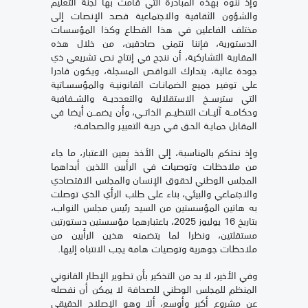
وإذ ننوه بهذه المبادرة التي قامت بها لجنة التعليم
والشؤون الثقافية والاجتماعية قصد الإنصات إلى
مختلف الفاعلين في هذا القطاع وكذا المؤسسات
الدستورية، فإننا نتمنى صادقين، من خلال هذه
المقاربة التشاركية، أن ننجح في إنتاج نص تشريعي ذي
جودة عالية، يتدارك النواقص المسجلة، ويكون قادرا
على توفيـر جميع الضمانـات القانونيـة والمؤسسـاتية
التي سترســخ الاستقلالية والتعدديــة والشــفافية
وحكامــة آليــات التنظيــم الذاتــي، وأن يضمــن أيضا في
المقابل حمايـة الحـق فـي حريـة التعبيـر والصحافـة؛
وإذ نحتكم بالمناسبة، إلى الأخذ بعين الاعتبار، ما جاء
من ملاحظات وتوصيات في الرأيين اللذين أبداهما
المجلس الوطني لحقوق الإنسان والمجلس الاقتصادي
والاجتماعي والبيئي، بناء على طلب الرأي الذي توصلت
به هاتين المؤسستين من السيد رئيس مجلس النواب،
بتاريخ 16 يوليوز 2025، باعتبارهما مؤسستين دستورتين
مستقلتين، ونظرا لما يتضمنه هذين الرأيين من
ملاحظات جوهرية وتوصيات هامة يجب الانتباه إليها.
وفي الأخير، لا بد من التذكير بأن تطوير الإطار القانوني
المنظم للمجلس الوطني للصحافة لا يمكن أن نفصله
عن مشروع أكبر وأوسع، ألا وهو الإصلاح الحقيقي