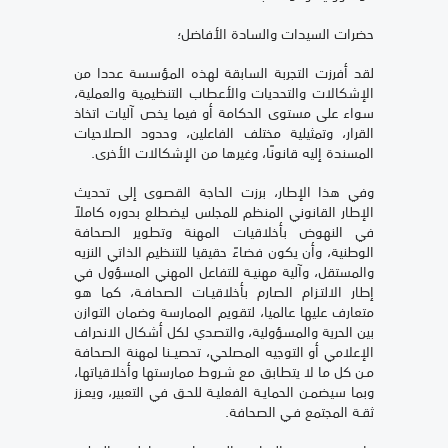
حضرات السيدات والسادة الأفاضل؛
لقد أفرزت التجربة السابقة لهذه المؤسسة عددا من
الإشكالات والتحديات والأعطاب التنظيمية والعملية،
سواء على مستوى الحكامة أو فيما يخص آليات اتخاذ
القرار، وتمثيلية مختلف الفاعلين، وحدود الصلاحيات
المسندة إليه قانونًا، وغيرها من الإشكالات الأخرى.
وفي هذا الإطار، برزت الحاجة القصوى إلى تحديث
الإطار القانوني المنظم للمجلس ليضطلع بدوره كاملاً
في النهوض بأخلاقيات المهنة وتطوير الصحافة
الوطنية، وأن يكون فضاءً حقيقيا للتنظيم الذاتي النزيه
والمستقل، وآلية مهنيـة للتفاعل المهني المسؤول في
إطار الالتـزام الصارم بأخلاقيـات الصحافـة، كما هو
متعارف عليها عالميا، لتقويم الممارسة وضمان التوازن
بين الحرية والمسؤولية، والتصدي لكل أشكال الانحراف
الإعلامي أو التوجيه المصلحي، تحصيــنا لمهنة الصحافة
مـن كل ما لا يتطابق مع شـروط ممارستها وأخلاقياتها،
وبما سيضمـن الحمايـة الفعليـة للحـق في التعبير، ويعـزز
ثقـة المجتمع فـي الصحافة.