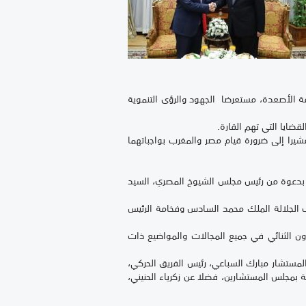
ة الأصعدة، مستعرضا الجهود والرؤى التنموية
قضايا التي تهم القارة.
شيرا إلى ضرورة قيام مصر والمغرب بواجباتهما
فد برلماني، إلى جمهورية مصر العربية من 22 إلى 27 فبراير الجاري، وذلك بدعوة من رئيس مجلس الشيوخ المصري، السيد
حب الجلالة الملك محمد السادس وفخامة الرئيس
ون الثنائي في جميع المجالات والمواضيع ذات
لمستشار مبارك السباعي، رئيس الفريق الحركي،
ة بمجلس المستشارين، فضلا عن زكرياء الحنيني،