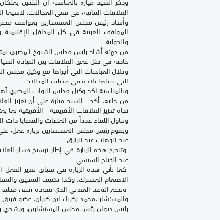
وذكر السيد ميارة بالمناسبة أن البلدين يملكان
العلاقات الثنائية، في شتى المجالات، لاسيما الب
وأشاد رئيس مجلس المستشارين بمواقف مصر الدا
المواقف العربية فى كل المحافل الإقليمية 
والدولية.
من جهته أشاد رئيس مجلس الشيوخ المصري بمتانة
خاصة في ظل عمق العلاقات بين القيادة السياس
وخلال المباحثات التي أجراها مع وكيل مجلس ا
التي تتبناها بلاده في مختلف المجالات.
وبالمناسبة اكد وكيل مجلس النواب المصري أهمية 
من جانبه، أكد السيد ميارة على أن تعزيز العل
تجاه تعزيز العلاقات الأفريقية - الأفريقية بما ي
وتناول اللقاء عدداً من الملفات والقضايا ذات ا
عبد الوهاب عبد الرازق.
وتندرج هذه الزيارة في إطار ترسيخ مسار العلا
عبد الفتاح السيسي.
كما تأتي هذه الزيارة في سياق تعزيز العمل ا
الاهتمام المشترك، وكذا تكثيف التنسيق والتشاو
ويضم الوفد المغربي الذي يقوده رئيس مجلس الم
والمستشار ،محمد زكرياء ابن كيران، عضو فريق ا
رئيس ديوان رئيس مجلس المستشارين، ورشدي رمز