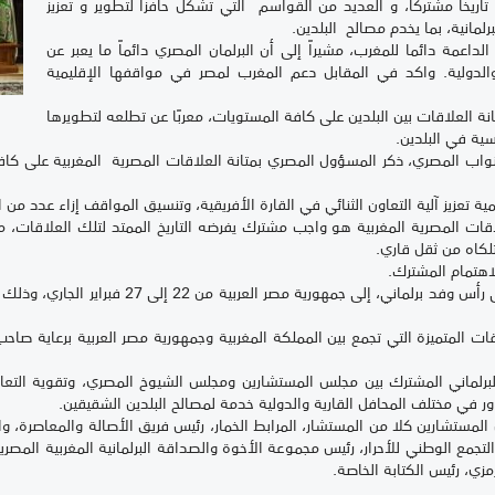
 تاريخا مشتركا، و العديد من القواسم التي تشكل حافزا لتطوير و تعزيز
رلمانية، بما يخدم مصالح البلدين.
عمة دائما للمغرب، مشيراً إلى أن البرلمان المصري دائماً ما يعبر عن
والدولية. واكد في المقابل دعم المغرب لمصر في مواقفها الإقليمية
 العلاقات بين البلدين على كافة المستويات، معربًا عن تطلعه لتطويرها
ية في البلدين.
لنواب المصري، ذكر المسؤول المصري بمتانة العلاقات المصرية المغربية على كاف
تعزيز آلية التعاون الثنائي في القارة الأفريقية، وتنسيق المواقف إزاء عدد من ال
اقات المصرية المغربية هو واجب مشترك يفرضه التاريخ الممتد لتلك العلاقات، م
متلكاه من ثقل قاري.
لاهتمام المشترك.
ويقوم رئيس مجلس المستشارين بزيارة عمل، على رأس و
قات المتميزة التي تجمع بين المملكة المغربية وجمهورية مصر العربية برعاية صا
لبرلماني المشترك بين مجلس المستشارين ومجلس الشيوخ المصري، وتقوية التعا
ر في مختلف المحافل القارية والدولية خدمة لمصالح البلدين الشقيقين.
ستشارين كلا من المستشار، المرابط الخمار، رئيس فريق الأصالة والمعاصرة، وا
لتجمع الوطني للأحرار، رئيس مجموعة الأخوة والصداقة البرلمانية المغربية المصري
ي، رئيس الكتابة الخاصة.