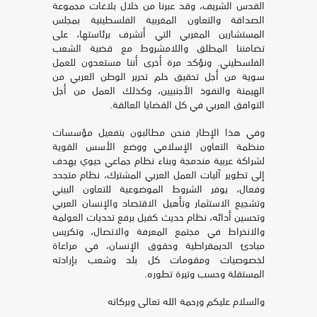
القدس الشريف، وقد عبرنا من خلال بلاغات مجموعة
الصداقة والتعاون المغربية الفلسطينية بمجلس
المستشارين المغربي التي أتشرف برئاستها، على
تضامننا المطلق واللامشروط مع قضية الشعب
الفلسطيني. ونؤكد مرة أخرى أننا مستعدون للعمل
سوية من أجل تحقيق حلم تحرير الوطن العربي من
الهيمنة والنفوذ الأجنبيين، وكذلك العمل من أجل
التوافق العربي في كل القضايا العالقة.
وفي هذا الإطار فنحن مطالبون بتفعيل مؤسسات
منظمة التعاون الإسلامي ووضع الأسس القوية
لشراكة عربية مندمجة وبناء نظام جماعي حيوي يهدف
إلى تطوير آليات العمل العربي المشترك، نظام متجدد
وفعال، يوفر الشروط الموضوعية للتعاون البيني
وتشجيع الاستثمار وتأهيل الاقتصاد والإنسان العربي
وتحسين أدائه، نظام حديث كفيل برفع تحديات العولمة
والانخراط في مجتمع المعرفة والاتصال، وتكريس
مبادئ الديمقراطية وحقوق الإنسان، في مراعاة
لخصوصيات ومقومات كل بلد وشعب بإرادته
المستقلة وحسب وتيرة تطوره.
والسلام عليكم ورحمة الله تعالى وبركاته