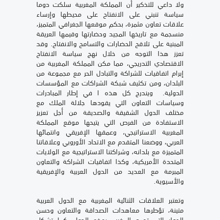
ولا داعي للتذكير أن المملكة المغربية سلكت دوما
سياسة تنبني على الانفتاح على محيطها وإرساء
علاقات تعاون مثمرة، بحكم موقعها الجغرافي المتميز،
منسجمة مع تاريخها المجيد وحضارتها وقيمها العريقة
المبنية على تلاقح الحضارات والتسامح والانفتاح. وقد
تعزز هذا التوجه من خلال نهج سياسة الانفتاح
الاقتصادي التدريجي، مما مكن المملكة المغربية من
إبرام اتفاقيات للشراكة والتبادل الحر مع مجموعة من
البلدان، ومن تكثيف شبكة الشراكات مع المؤسسات
الدولية. ويندرج كل هذه ا في إطار المبادرات
وسياسات التعاون التي يقودها جلالة الملك مع
مختلف الدول الشقيقة والصديقة من أجل تعزيز
الاستفادة من الفرص التي يتيحها موقع المملكة
المغربية الاستراتيجي، وعمقها الإفريقي وانتمائها
العربي، ووضعنا المتقدم مع الاتحاد الأوروبي وعلاقاتنا
المتميزة مع بلدانه، وشراكتنا الاستراتيجية مع الولايات
المتحدة الأمريكية، وكذا اتفاقيات الشراكة والتعاون
المبرمة مع العديد من الدول العربية والإفريقية
والأسيوية.
وتعتبر العلاقات الثنائية المغربية مع الدول العربية
متينة، تؤطرها معاهدات الصداقة والتعاون وحسن
الجوار التي تجمع المغرب بهذه الدول. كما تشكل