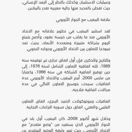
وعمليات الاستثمار، وكذلك بالنظر إلى البعد الإنساني،
حيث تقطن بالعديد منها جالية مغربية تقدر بالملاين.
علاقة المغرب مع الجوار الأوروبي
لقد استثمر المغرب في تطوير علاقاته مع الاتحاد
الأوروبي منذ ما يقارب من خمسة عقود، وأصبح يتمتع
اليوم بشراكة متميزة ومتعددة الأبعاد، بحيث تعد
نموذجا للتعاون بين الاتحاد الأوروبي وجواره الجنوبي.
وللتاريخ وللذكرى فإن أول اتفاق تجاري تم توقيعه سنة
1969، تلته اتفاقية التعاون الشامل لسنة 1976، إلى
حين توقيع اتفاقية الشراكة في سنة 1966، واعتبارا
من مارس 2000، أبرم المغرب والاتحاد الأوروبي عدة
اتفاقيات سمحت بتوسيع التعاون الثنائي في عدة
مجالات اتفاقية فلاحية،
اتفاقيات وبروتوكولات الصيد البحري، اتفاق التعاون
العلمي والتقني، اتفاق حول تسوية النزاعات التجارية.
وخلال شهر أكتوبر 2008، كان المغرب أول بلد في
الجوار الأوروبي الذي يستفيد من "وضع متقدم" مع
الاتحاد الأوروبي، حيث تعبر وثيقة الوضع المتقدم عن