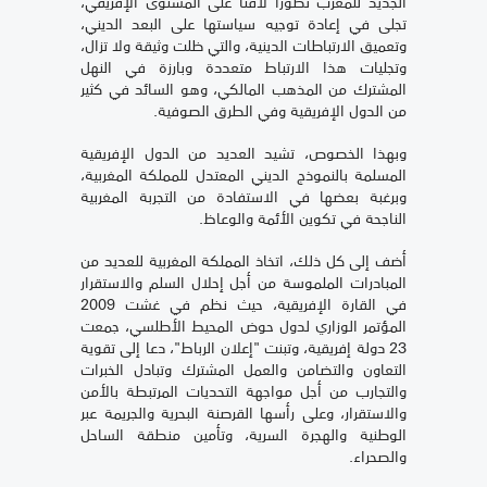
الجديد للمغرب تطورا لافتا على المستوى الإفريقي،
تجلى في إعادة توجيه سياستها على البعد الديني،
وتعميق الارتباطات الدينية، والتي ظلت وثيقة ولا تزال،
وتجليات هذا الارتباط متعددة وبارزة في النهل
المشترك من المذهب المالكي، وهو السائد في كثير
من الدول الإفريقية وفي الطرق الصوفية.
وبهذا الخصوص، تشيد العديد من الدول الإفريقية
المسلمة بالنموذج الديني المعتدل للمملكة المغربية،
وبرغبة بعضها في الاستفادة من التجربة المغربية
الناجحة في تكوين الأئمة والوعاظ.
أضف إلى كل ذلك، اتخاذ المملكة المغربية للعديد من
المبادرات الملموسة من أجل إحلال السلم والاستقرار
في القارة الإفريقية، حيث نظم في غشت 2009
المؤتمر الوزاري لدول حوض المحيط الأطلسي، جمعت
23 دولة إفريقية، وتبنت "إعلان الرباط"، دعا إلى تقوية
التعاون والتضامن والعمل المشترك وتبادل الخبرات
والتجارب من أجل مواجهة التحديات المرتبطة بالأمن
والاستقرار، وعلى رأسها القرصنة البحرية والجريمة عبر
الوطنية والهجرة السرية، وتأمين منطقة الساحل
والصحراء.