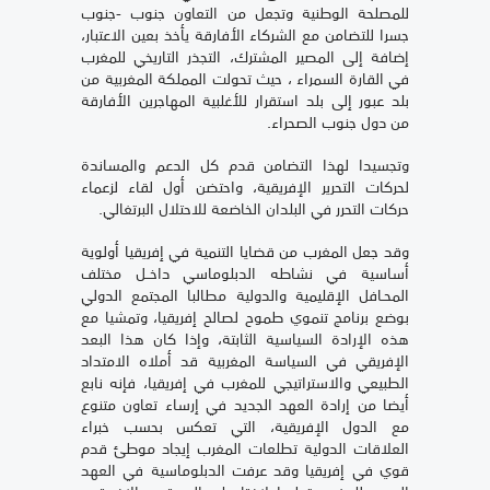
للمصلحة الوطنية وتجعل من التعاون جنوب -جنوب
جسرا للتضامن مع الشركاء الأفارقة يأخذ بعين الاعتبار،
إضافة إلى المصير المشترك، التجذر التاريخي للمغرب
في القارة السمراء ، حيث تحولت المملكة المغربية من
بلد عبور إلى بلد استقرار للأغلبية المهاجرين الأفارقة
من دول جنوب الصحراء.
وتجسيدا لهذا التضامن قدم كل الدعم والمساندة
لحركات التحرير الإفريقية، واحتضن أول لقاء لزعماء
حركات التحرر في البلدان الخاضعة للاحتلال البرتغالي.
وقد جعل المغرب من قضايا التنمية في إفريقيا أولوية
أساسية في نشاطه الدبلوماسي داخــل مختلف
المحـافل الإقليمية والدولية مطالبا المجتمع الدولي
بوضع برنامج تنموي طموح لصالح إفريقيا، وتمشيا مع
هذه الإرادة السياسية الثابتة، وإذا كان هذا البعد
الإفريقي في السياسة المغربية قد أملاه الامتداد
الطبيعي والاستراتيجي للمغرب في إفريقيا، فإنه نابع
أيضا من إرادة العهد الجديد في إرساء تعاون متنوع
مع الدول الإفريقية، التي تعكس بحسب خبراء
العلاقات الدولية تطلعات المغرب إيجاد موطئ قدم
قوي في إفريقيا وقد عرفت الدبلوماسية في العهد