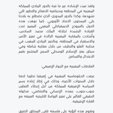
ولقد تمت الإشادة غير ما مرة بالدور الريادي للمملكة
المغربية في المنطقة وبدينامية الانفتاح والتطور التي
تشهدها، وكذا بالدور المحوري الذي تضطلع به بلادنا
على المستوى الاتحاد الأوروبي. كما نوهت هذه
الدول بالنموذج الديمقراطي المغربي المتميز تحت
القيادة الرشيدة لجلالة الملك محمد السادس،
وأشادت بالمقاربة المغربية الرائدة في تعزيز الأمن
والاستقرار في المنطقة، وبالدور الريادي للمغرب في
محاربة الغلو والتطرف من خلال مقاربة شاملة وفي
سياق يعزز الإسلام الوسطي السمح المتشبع بقيم
الاعتدال والتسامح.
العلاقات المغربية مع الجوار الإفريقي:
عرفت الدبلوماسية المغربية في إفريقيا تطورا لافتا
خلال السنوات الأخيرة، وذلك في إطار إعادة رسم
السياسة الإفريقية للمملكة من أجل إعطاء التعاون
جنوب-جنوب، ببعده الإنساني والتضامني، مدلوله
الحقيقي القائم على تعزيز الروابط التاريخية العريقة مع
القارة الإفريقية.
وتقوم هذه الرؤية على فلسفة تلغي المنطق الضيق