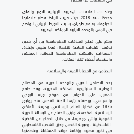
وعاد ت العلاقات المغربية الإيرانية للتوتر والقلق
مجددًا سنة 2018 حيث قررت الرباط قطع علاقاتها
الدبلوماسية مع طهران، بسبب التورط الإيراني الواضح
في المس بالوحدة الترابية للمملكة المغربية.
وينتج على قطع العلاقات الدبلوماسية بين أي بلدين
توقف القنوات العادية للاتصال فيما بينهم، وإغلاق
السفارات والبعثات الدبلوماسية للدولتين المعنيتين
واستدعاء أعضاء تلك البعثات.
التضامن مع القضايا العربية والإسلامية
يعد التضامن العربي والوحدة العربية من المصالح
الوطنية الاستراتيجية للمملكة المغربية، وقد دافع
المغرب على الدوام، من موقع وزنه الروحي
والسياسي، وبصفته رئيسا للجنة القدس منذ يوليوز
1975 عن قضايا العالم الإسلامي وحـرمة الأماكـن
الإسلامية المقدسة، وتبنى الدفاع عن الرسالة العربية
القومية والتي جوهرها، من خلال الدفاع عن القضية
الفلسطينة ، وعروبة القدس وحق الشعب الفلسطيني
في تقرير مصيره وإقامة دولته المستقلة وعاصمتها