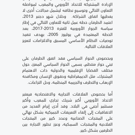
الإرادة المشتركة للاتحاد الأوروبي والمغرب لمواصلة
التعاون الثنائي وتوسيع نطاقه ليشمل مجالات أخرى لا
يغطيها اتفاق الشراكة. وخلال شهر دجنبر 2013،
اعتمد الطرفان خطة عمل ثانية للتعاون الثنائي في إطار
سياسة الجوار الأوروبية للفترة 2013-2017، بعد
الخطة المعتمدة في يوليوز 2005، بهدف تنفيذ
توصيات النظام الأساسي المسبق والالتزامات لتعزيز
العلاقات الثنائية.
وبخصوص الحوار السياسي فقد اتفق الطرفان على
تبني حوار منتظم، يسمى الحوار السياسي المعزز، حول
مختلف القضايا الإقليمية والدولية ذات الاهتمام
المشترك، مثل الديمقراطية وحقوق الإنسان ومكافحة
الإرهاب والتطرف والجريمة المنظمة، وحل النزاعات.
أما بخصوص العلاقات التجارية والاقتصادية فيعتبر
الاتحاد الأوروبي أكبر شريك تجاري للمغرب وأكبر
مستثمر أجنبي في البلاد. وقد أدى إبرام العديد من
الاتفاقيات إلى إلغاء التعريفات الجمركية بشكل نهائي
على المنتجات الصناعية وعدد كبير من المنتجات
الفلاحية والمنتجات السمكية، وعزز تطور التجارة بين
الطرفين بشكل كبير.