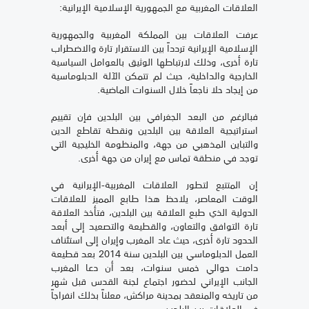
العلاقات المغربية مع الجمهورية الإسلامية الإيرانية:
عرفت العلاقات بين المملكة المغربية والجمهورية
الإسلامية الإيرانية تردداً بين الاستقرار تارة والاضطراب
تارة أخرى، وذلك لارتباطها الوثيق بالعوامل السياسية
الخارجية والداخلية، حيث لم تتمكن الآلة الدبلوماسية
من إيجاد حلا ناجعاً خلال السنوات الماضية.
فبالرغم من البعد الجغرافي بين البلدين فإن تقييم
استراتيجية العلاقة بين البلدين ونقطة تقاطع الدين
والتباين المذهبي من جهة، والمنظومة الخليجية التي
توجد في منطقة تماس مع إيران من جهة أخرى.
إن المتتبع لتطور العلاقات المغربية-الإيرانية في
الوقت المعاصر، يلاحظ هذا طابع المميز للعلاقات
الدولية الذي طبع العلاقة بين البلدين، فتأخذ العلاقة
تارة التوافق والتعاون، والقطيعة والتصعيد إلى أبعد
الحدود تارة أخرى، حيث عاد المغرب وإيران إلى استئناف
العمل الدبلوماسي بين البلدين سنة 2014 بعد قطيعة
دامت حوالي خمس سنوات، بعد أن دعا المغرب
الجانب الإيراني لحضور اجتماع لجنة القدس قبل شهر
من تاريخه والمنعقد بمدينة مراكش، معلناً بذلك انفراجاً
في العلاقات بين البلدين