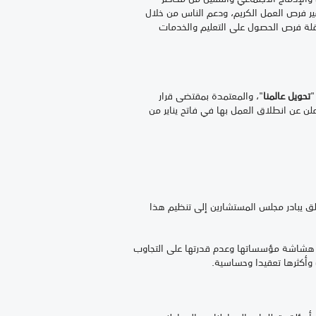
 الأفراد عن طريق توفير فرص العمل الكريم، ودعم الناس من خلال
201 لمسألة "تناقص أجور النساء والشباب، وقلة فرص الحصول على التعليم والخدمات
تحويل عالمنا
"، والمعتمدة بمقتضى قرار
ا أن الخطة المذكورة أعلن عن انطلاق العمل بها في فاتح يناير من
لق يبادر مجلس المستشارين إلى تنظيم هذا
ب هشاشة مؤسساتها وعدم قدرتها على التجاوب
 وأكثرها تعقيدا وحساسية.