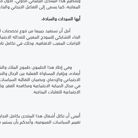
وبتنظيم هذا المنتدى البرلماني الدولي، الأول
المغاربة، كما يسعى إلى التفاعل الايجابي والبناء
أيها السيدات والسادة،
آمل أن نستفيد جميعا من تنوع تخصصات المش
البناء التشاركي للنموذج المغربي للعدالة الاجتم
التزامات المغرب الاتفاقية، وذلك في تكامل تام 
وفي إطار هذا الطموح، طموح الملك والش
أبعاده، وبإقرار المساواة الفعلية بين الرجال 
الاجتماعي والإدماج، وبضمان التقائية السياسات 
في مجال الحماية الاجتماعية ومكافحة الفقر، وك
الاجتماعية للتقلبات المناخية.
أتمنى أن تكلل أشغال هذا المنتدى بكامل النجا
تقييم السياسات العمومية، وأعدكم بأن يستمر م