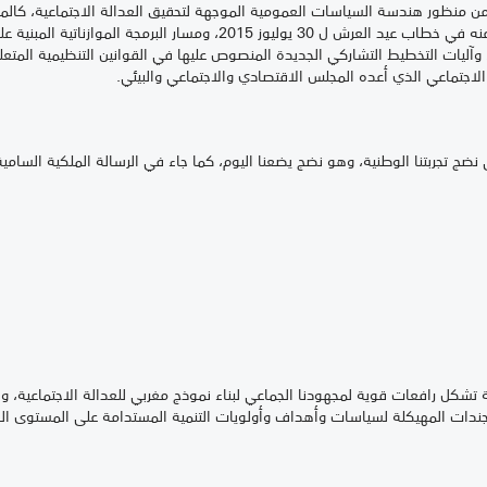
نظور هندسة السياسات العمومية الموجهة لتحقيق العدالة الاجتماعية، كالمبادرة 
الموجه لساكنة العالم القروي الذي تم الإعلان عنه في خطاب عيد العرش ل 30 يول
ليات التخطيط التشاركي الجديدة المنصوص عليها في القوانين التنظيمية المتعلقة
 الاجتماعي الذي أعده المجلس الاقتصادي والاجتماعي والبيئي.
نضج تجربتنا الوطنية، وهو نضج يضعنا اليوم، كما جاء في الرسالة الملكية السام
ل رافعات قوية لمجهودنا الجماعي لبناء نموذج مغربي للعدالة الاجتماعية، وه
جندات المهيكلة لسياسات وأهداف وأولويات التنمية المستدامة على المستوى ال