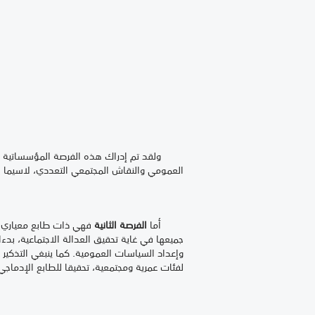
ولقد تم إدراك هذه الفرصة المؤسساتية حق ال
العمومي والنقاش المجتمعي التعددي، لاسيما بخ
أما
الفرصة الثانية
فهي ذات طابع معياري وت
جميعها في غاية تحقيق العدالة الاجتماعية، بدءا
وإعداد السياسات العمومية. كما ينبغي التذكير بال
لفئات عمرية ومجتمعية، تحقيقا للطابع الإدماجي 