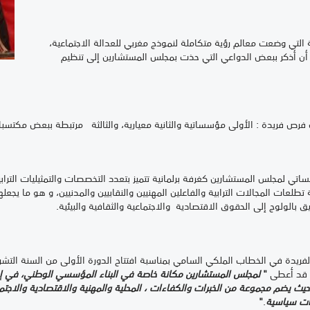
لتي وضعت معالم رؤية متكاملة لنموذج مغربي للعدالة الاجتماعية،
 أن أذكر ببعض الدواعي التي حذت بمجلس المستشارين إلى تنظيم
رص فريدة : الأولى مؤسساتية والثانية معيارية، والثالثة مرتبطة ببعض مكتس
 لمجلس المستشارين كغرفة برلمانية تتميز بتعدد التخصصات والتمثيليات الترابية 
تطلعات المجالات الترابية والفاعلين المهنيين والنقابيين والمدنيين، و هو ما يج
يق بالولوج إلى الحقوق الاقتصادية والاجتماعية والثقافية والبيئية.
ة في الخطاب الملكي السامي بمناسبة افتتاح الدورة الأولى من السنة التشريعي
ور قد أعطى
"
لمجلس المستشارين مكانة خاصة في البناء المؤسسي الوطني، في إطا
يث يضم مجموعة من الخبرات والكفاءات ، المحلية والمهنية والاقتصادية والاجتما
ارات سياسية
.
"