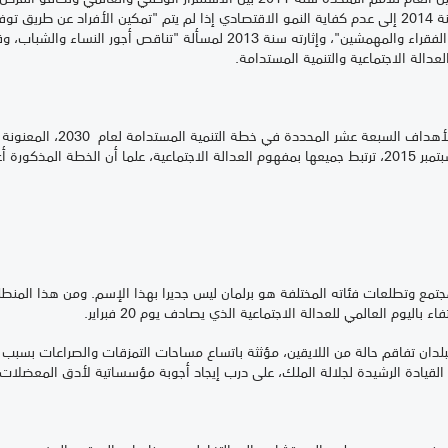
الاضطرابات الاجتماعية، وإشارته في رسالته لسنة 2014 إلى عدم كفاية النمو الاقتصادي إذا لم يتم "تمكين
توفير الحماية الاجتماعية، وكفالة سماع أصوات الفقراء والمهمشين"، وإثارته سنة 3
بعة عشر المحددة في خطة التنمية المستدامة لعام 2030، المعنونة "
الجمعية العامة للأمم المتحدة 1.70 بتاريخ 25 سبتمبر 2015، ترتبط جميعها بمفهوم العدالة الاجتماعية، علم
تمع وتطلعات فئاته المختلفة هو برلمان ليس جديرا بهذا الإسم. ومن هذا المنط
 باليوم العالمي للعدالة الاجتماعية الذي يصادف يوم 20 فبراير.
لدان تفاقم حالة من اللايقين، مؤثثة باتساع مساحات التمزقات والصراعات بسب
القيادة الرشيدة لجلالة الملك، على درب إيجاد أجوبة مؤسساتية لأدق المعضلات