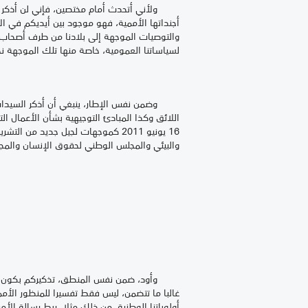
ولأني أتحدث أمام مختصين، فإني لن أذكر بالرص
أجنداتها الأممية، فهو موجود بين أيديكم في الأ
والتوصيات الموجهة إلى بلادنا من طرف أصحاب
لسياساتنا العمومية، خاصة منها تلك الموجهة نحو
وضمن نفس الإطار، ينبغي أن أذكر السيدات وا
اللائق وكذا المبادئ التوجيهية بشأن الأعمال الت
16 يونيو 2011 كموجهات لجيل جدي
والبيئي والمجلس الوطني لحقوق الإنسان والمج
غالبا ما تتضمن، ليس فقط تفسيرا للمنظور الأممي