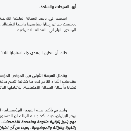
أيها السيدات والسادة
،
اسمحوا لي، وبعد الرسالة الملكية التاريخية ا
ووضعت من ثم إطارا مفاهيميا واضحا لأشغالنا،
المنتدى البرلماني للعدالة الاجتماعية.
ذلك أن تنظيم المنتدى جاء استثمارا لثلاث ف
وتتمثل
الفرصة الأولى
في الموقع المؤسساتي
مقومات الأداء الناجح لدورها كغرفة تترجم بدقة 
قضايا وأسئلة العدالة الاجتماعية، لارتباطها الوث
ولقد تم تأكيد هذه الفرصة المؤسساتية الفريد
بمقر البرلمان، حيث أكد جلالة الملك أن الدست
فهو يتميز بتركيبة متنوعة ومتعددة التخصصات، ح
وللخبرة والرزانة والموضوعية، بعيدا عن أي اعتب