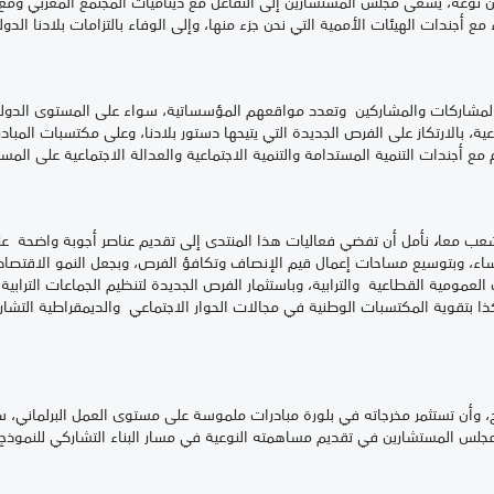
 من نوعه، يسعى مجلس المستشارين إلى التفاعل مع ديناميات المجتمع المغربي وم
 مع أجندات الهيئات الأممية التي نحن جزء منها، وإلى الوفاء بالتزامات بلادنا الدول
اركات والمشاركين وتعدد مواقعهم المؤسساتية، سواء على المستوى الدولي 
اعية، بالارتكاز على الفرص الجديدة التي يتيحها دستور بلادنا، وعلى مكتسبات المبا
مع أجندات التنمية المستدامة والتنمية الاجتماعية والعدالة الاجتماعية على الم
عب معا
،
نأمل أن تفضي فعاليات هذا المنتدى إلى تقديم عناصر أجوبة واضحة ع
والنساء، وبتوسيع مساحات إعمال قيم الإنصاف وتكافؤ الفرص، وبجعل النمو الاقتص
العمومية القطاعية والترابية، وباستثمار الفرص الجديدة لتنظيم الجماعات التراب
ذا بتقوية المكتسبات الوطنية في مجالات الحوار الاجتماعي والديمقراطية التشاركي
ح، وأن تستثمر مخرجاته في بلورة مبادرات ملموسة على مستوى العمل البرلماني، س
جلس المستشارين في تقديم مساهمته النوعية في مسار البناء التشاركي للنموذج ا