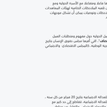
 فاعلا ومتفاعلا مع الأسرة الدولية ومع
ن تلعبه الملاحظات الختامية لهيئات المعاهدات
 ملاحظات وتوصيات يمكن أن تشكل موجهات
.
مل الدولية حول مفهوم ومتطلبات العمل
نتصاف
"
، التي أقرها مجلس حقوق الإنسان بتاريخ
تورية الوطنية، كالمجلس الاقتصادي والاجتماعي
وأود، ضمن نفس المنطق، تذكيركم بكون الرسائل السنوية التي يوجهها الأمين العام للأمم المتحدة بمناسبة اليوم العاملي للعدالة الاجتماعية بتاريخ 20 فبراير من كل سنة ،
عدالة الاجتماعية، تتقاطع إلى حد كبير مع
ستقرار الوطني والعالمي وتكافؤ الفرص والإدماج الاجتماعي والتقليل من مخاطر