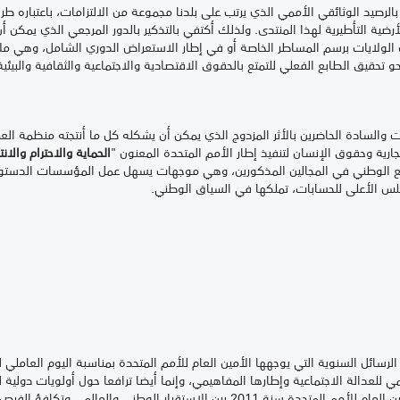
يد الوثائقي الأممي الذي يرتب على بلدنا مجموعة من الالتزامات، باعتباره طرفا
رضية التأطيرية لهذا المنتدى. ولذلك أكتفي بالتذكير بالدور المرجعي الذي يمكن أ
 الولايات برسم المساطر الخاصة أو في إطار الاستعراض الدوري الشامل، وهي
 تحقيق الطابع الفعلي للتمتع بالحقوق الاقتصادية والاجتماعية والثقافية والبيئية
لسادة الحاضرين بالأثر المزدوج الذي يمكن أن يشكله كل ما أنتجته منظمة الع
جارية وحقوق الإنسان لتنفيذ إطار الأمم المتحدة المعنون "
الحماية والاحترام والا
د من التشريع الوطني في المجالين المذكورين، وهي موجهات يسهل عمل المؤسسات الدس
لس الأعلى للحسابات، تملكها في السياق الوطني.
 للعدالة الاجتماعية وإطارها المفاهيمي، وإنما أيضا ترافعا حول أولويات دولية لل
أولوياتنا الوطنية. من ذلك مثلا، ربط رسالة الأمين العام للأمم المتحدة سنة 2011 بين الا