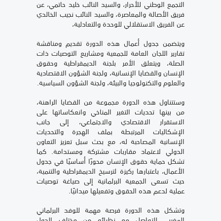
التجمع الوطني للأحرار، والسيد النائب خليد حاتمي، عن
فريق الأصالة والمعاصرة، والسيد النائب نجيب الخالدي
عن الفريق الاستقلالي للوحدة والتعادلية،
ويتضمن جدول أعمال هذه الدورة تقديم ومناقشة
تقارير اللجان العامة للجمعية ومشاريع التوصيات ذات
الصلة، ويتعلق الأمر بلجنة الديمقراطية وحقوق
الإنسان والقضايا الإنسانية، ولجنة الشؤون الاقتصادية
والعلوم والتكنولوجيا والبيئة، ولجنة الشؤون السياسية.
وستتناول هذه الدورة مجموعة من القضايا الراهنة،
من بينها تحديات التغير المناخي وانعكاساتها على
الاستقرار الاقتصادي والاجتماعي، إلى جانب
الإشكاليات المرتبطة بملف الهجرة والتحديات
الإنسانية المصاحبة له، مع بحث سبل تعزيز التعاون
الدولي لاعتماد مقاربات مشتركة ومستدامة. كما
تشكل حماية حقوق الإنسان محورًا أساسيًا في جدول
الأعمال، باعتبارها ركيزة لترسيخ الديمقراطية والتنمية،
حيث تسعى الجمعية البرلمانية إلى صياغة توصيات
عملية لدعم هذه الحقوق وتفعيلها ميدانيًا.
وتشكل هذه الدورة فرصة مهمة للوفد البرلماني
المغربي للتواصل مع نظرائه من مختلف الدول