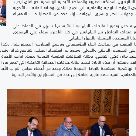
الثنائية بين المملكة المغربية والمملكة الأردنية الهاشمية نحو آفاق أرحب.
روابط التاريخية والثقافية التي تجمع البلدين، ومتانة العلاقات الأخوية
 وجهات النظر وتنسيق المواقف إزاء عدد من القضايا ذات الاهتمام
دعم وتعزيز العلاقات البرلمانية الثنائية، بما يسهم في الحفاظ على
يز قنوات التواصل بين البرلمانيين في كلا البلدين، سواء على المستوى
ايا المستجدة المرتبطة بالعمل البرلماني.
 المغرب في مجالات البناء المؤسساتي وترسيخ الممارسة الديمقراطية، وكذا م
 على الصعيدين الوطني والدولي، ومعربا عن استعداد المجلس لتقاسم خبراته وتجرب
د مازن تركي القاضي، بمتانة العلاقات المغربية الأردنية وعمق أواصر الأخوة ا
ف، ومعتبرا أن هذه الزيارة تجسد متانة علاقات الصداقة التاريخية التي تجمع بين ا
 الهاشمية المعتمدة بالرباط، السيدة جمانة، وعدد من أعضاء مجلس النواب الأرد
 بالمجلس، السيد سعد غازي، إضافة إلى عدد من المسؤولين والأطر الإدارية.