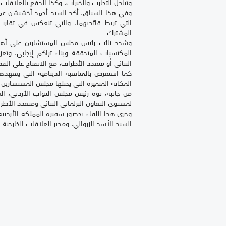
وتبادل التجارب والخبرات، وكذا الدفع بالعلاقات 
وفي هذا السياق، أكد السيد أحمد أخشيشن عمق ال
التي تربط قائديهما، والتي تنعكس في تقارب
المشترك.
وشدد نائب رئيس مجلس المستشارين على أهمية 
المكتسبات المتحققة وبناء تراكم إيجابي، وتعز
الثنائي أو متعدد الأطراف، مع الانفتاح على القض
كما استعرض بالمناسبة الدينامية التي يشهدها
المكانة المتميزة التي يحتلها مجلس المستشارين
من جانبه، نوه رئيس مجلس النواب الأردني، السي
لمستوى التعاون البرلماني الثنائي ومتعدد الأطرا
وجرى هذا اللقاء بحضور سفيرة المملكة الأردنية
السيد الأسد الزروالي، ومدير العلاقات الخارجية