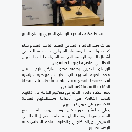
نشاط مكثف لشعبة البرلمان المغربي ببرلمان الناتو
شارك وفد البرلمان المغربي السيد النائب المحترم صابر
كياف والسيد المستشار البرلماني طيب سالك في
أشغال الدورة الربيعية للجمعية البرلمانية لحلف الشمال
الاطلسي بعاصمة لوتوانيا فيلينيوس.
البرلمان المغربي بصفته عضو تشاركي تابع أشغال
هذه الدورة السنوية التي تدارست مواضيع سياسية
آنية خصوصا الوضع بدول البلقان وأفغانستان وقضايا
الدفاع والامن والتغيير المناخي .
وعبر اعضاء برلمان الناتو في دورتهم الحالية عن اذانتهم
للحرب القائمة في أوكرانيا ومساندتهم لسيادة
الاكرانيين على جميع ا راضيهم.
وعلى هامش الدورة كان لوفد المغرب لقاءا مع
السيد رئيس الجمعية البرلمانية لحلف الشمال الاطلسي
الامريكي جيرالد كلوني والكاتبة العامة للمجلس ذاته
اليكساندرا بوبا.