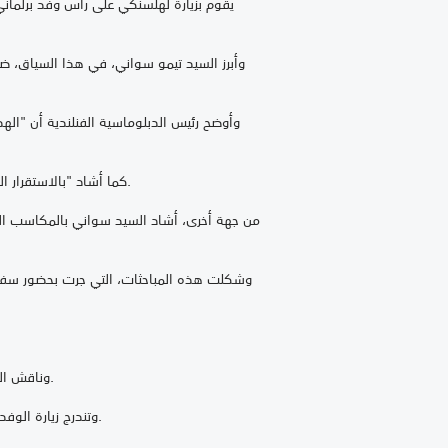
يقوم بزيارة لهلسنكي على رأس وفد برلمان
كما أشاد "بالاستقرار السياسي والأمني الذي يتمتع به المغرب في سياق إقليمي حساس وغير مستقر"، مهنئا المغرب على عودته إلى الاتحاد الافريقي.
وناقش الجانبان أيضا دور القيم الديمقراطية والعيش المشترك، وكذا حقوق الإنسان كآليات فعالة لمحاربة التطرف العنيف وتعزيز السلام.
وتندرج زيارة الوفد المغربي، التي تأتي بدعوة من رئيسة البرلمان الفنلندي، ماريا لوهيلا، في إطار تعزيز العلاقات بين الهيئات التشريعية في البلدين.