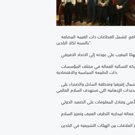
وأوضح رئيس الدبلوماسية الفنلندية أن "الهدف يكمن في ترجمة الإرادة المشتركة القوية لتعزيز العلاقات الثنائية على أرض الواقع، لتشمل القطاعات ذات القيمة المضافة
بالنسبة لكلا البلدين".
من جهة أخرى، أشاد السيد سواني بالمكاسب التي تحققت في مجالات حقوق المرأة في المغرب خلال السنوات الأخيرة، وبالمشاركة النسائية الفعالة في مختلف المؤسسات
ذات الطبيعة السياسية والاقتصادية.
وشكلت هذه المباحثات، التي جرت بحضور سفير المغرب في فنلندا، السيد محمد أرياض، مناسبة للتطرق إلى الوضع الأمني في شمال إفريقيا ومنطقة الساحل والصحراء على