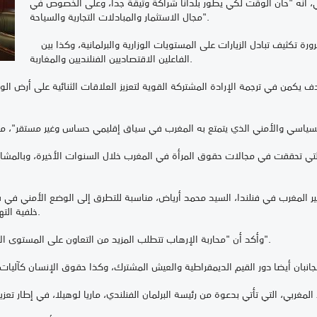
ي، أنه "حان الوقت لكي يطور بلدانا شراكة وثيقة جدا، وعلى الخصوص في
مجال الاستثمار والمبادلات التجارية والسياحة".
وأبرز السيد تيمو سواني، في هذا السياق، ضرورة تكثيف تبادل الزيارات على المستويات الوزارية والبرلمانية، وكذا بين
الفاعلين الاقتصاديين الفنلنديين والمغاربة.
خلفية التهديدات الإرهابية التي تستهدف السلام العالمي.
وأكد أن "محاربة الإرهاب تتطلب المزيد من التعاون على المستوى الأمني وتبادل المعلومات على الصعيد الدولي".