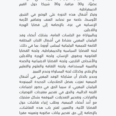
عضوًا، و30 مراقبا، و30 شريكا حول القيم
الديمقراطية.
وتركز أشغال هذه الدورة على الوضع في الشرق
الأوسط، خاصة مع تصاعد العنف وتفاقم الأزمة
الإنسانية في غزة، بالإضافة إلى قضايا الهجرة
واللاجئين.
وبالموازاة مع الجلسات العامة، يشارك أعضاء وفد
البرلمان المغربي بنشاط في أشغال اللجان المختلفة
التابعة للجمعية البرلمانية لمجلس أوروبا، بما في ذلك:
لجنة القضايا السياسية والديمقراطية، ولجنة القضايا
القانونية وحقوق الإنسان، ولجنة الهجرة واللاجئين
والأشخاص النازحين، ولجنة القضايا الاجتماعية والصحة
والتنمية المستدامة، ولجنة الثقافة والعلوم والتعليم
والإعلام، وكذلك لجنة المساواة وعدم التمييز.
وجدير بالذكر أن مشاركة الوفد المغربي في أشغال
الجمعية تعززت بفضل الصلاحيات الجديدة الممنوحة
للبرلمان المغربي، لا سيما الحق في حضور اجتماعات
اللجنة الدائمة، والحق في تقديم مقترحات التوصيات
والقرارات، وتقديم التعديلات الموقعة بشكل مشترك
مع أحد أعضاء الجمعية، وطلب إجراء نقاشات حول
القضايا الآنية، والتعيين لفتح باب هذه النقاشات،
بالإضافة إلى حق تقديم بيانات مكتوبة وتعيينه مقررا