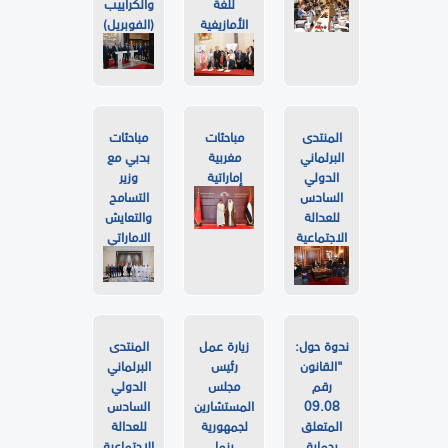
للغة
والكراييب
الأمازيغية
(الفوبريل)
المنتدى
مباحثات
مباحثات
البرلماني
مغربية
بدبي مع
الدولي
إماراتية
وزير
السادس
التسامح
للعدالة
والتعايش
الاجتماعية
الاماراتي
ندوة حول:
زيارة عمل
المنتدى
"القانون
رئيس
البرلماني
رقم
مجلس
الدولي
09.08
المستشارين
السادس
المتعلق
لجمهورية
للعدالة
بحماية
بنما
الاجتماعية