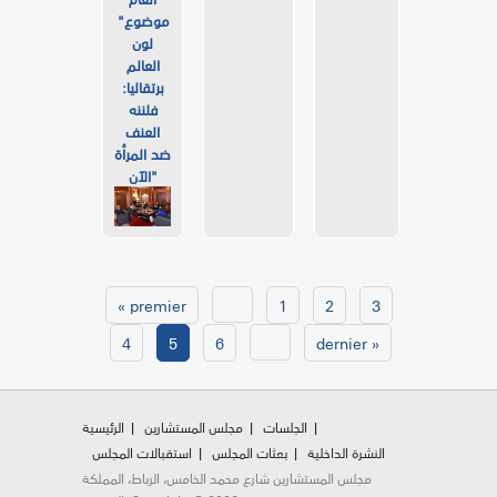
موضوع"
لون
العالم
برتقاليا:
فلننه
العنف
ضد المرأة
الآن"
Pages
« premier
1
2
3
4
5
6
dernier »
الجلسات
مجلس المستشارين
الرئيسية
النشرة الداخلية
بعثات المجلس
استقبالات المجلس
مجلس المستشارين شارع محمد الخامس، الرباط، المملكة