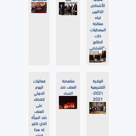
الأشخاص
الذاتيين
تجاه
معالجة
المعطيات
ذات
الطابع
الشخصي"،
الولاية
مناهضة
فعاليات
التشريعية
العنف ضد
اليوم
2021-
النساء
الدولي
2027
للقضاء
على
العنف
ضد المرأة
الذي اختير
له هذا
العام