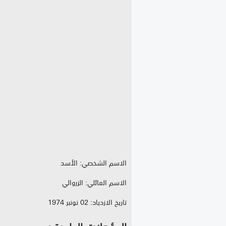
الاسم الشخصي: الأسد
الاسم العائلي: الزروالي
تاريخ الازدياد: 02 نونبر 1974
المؤهلات العلمية :