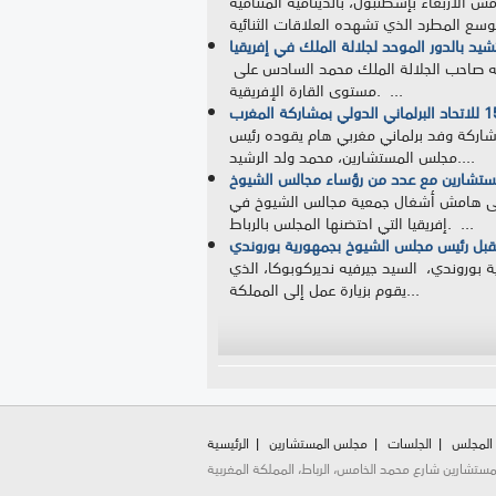
س الأربعاء بإسطنبول، بالدينامية المتنامية
د بالدور الموحد لجلالة الملك في إفريقيا
أشادت رئيسة مجلس الشيوخ بمملكة إسواتيني، لينديوي تي دلاميني، أمس الأربعاء بإسطنبول، بالدور الموحد الذي يضطلع به صاحب الجلالة الملك محمد السادس على
مستوى القارة الإفريقية. ...
اجتماعات ذات الصلة، وذلك بمشاركة وفد برلماني مغربي هام يقوده رئيس
مجلس المستشارين، محمد ولد الرشيد....
لمستشارين مع عدد من رؤساء مجالس الشيوخ
 على هامش أشغال جمعية مجالس الشيوخ في
إفريقيا التي احتضنها المجلس بالرباط. ...
بل رئيس مجلس الشيوخ بجمهورية بوروندي
 بوروندي، السيد جيرفيه نديركوبوكا، الذي
يقوم بزيارة عمل إلى المملكة...
Pages
 المجلس
الجلسات
مجلس المستشارين
الرئيسية