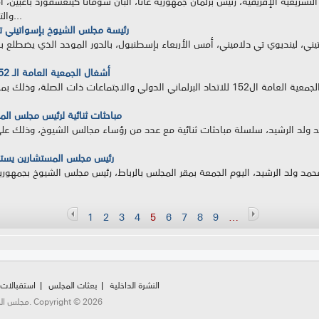
ريعية الإفريقية، رئيس برلمان جمهورية غانا، ألبان سومانا كينغسفورد باغبين، أم
والتوسع المطرد الذي تشهده العلاقات الثنائية...
رئيسة مجلس الشيوخ بإسواتيني تشي
أشغال الجمعية العامة الـ 152 للاتحاد البرلماني الدولي بمشاركة المغرب
انطلقت، اليوم الأربعاء بإسطنبول، أشغال الجمعية العامة ال152 للاتحاد البرلماني الدولي وال
مباحثات ثنائية لرئيس مجلس ا
د ولد الرشيد، سلسلة مباحثات ثنائية مع عدد من رؤساء مجالس الشيوخ، وذلك
رئيس مجلس المستشارين يستق
 ولد الرشيد، اليوم الجمعة بمقر المجلس بالرباط، رئيس مجلس الشيوخ بجمهورية
1
2
3
4
5
6
7
8
9
…
النشرة الداخلية
بعثات المجلس
استقبالات
مجلس المستشارين شارع محمد الخامس، الرباط، المملكة المغربية. Copyright © 2026