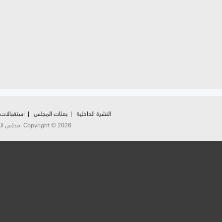
النشرة الداخلية
بعثات المجلس
استقبالات
مجلس المستشارين شارع محمد الخامس، الرباط، المملكة المغربية. Copyright © 2026