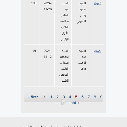
تحميل
السيد:
السيد
2024-
193
محمد
عبد
11-26
رضى
القادر
الحميني
سلامة:
النائب
الأول
للرئيس
تحميل
السيد
السيد
2024-
191
عبد
يحفظه
11-12
الرحمن
بنمبارك
وافا
النائب
الخامس
للرئيس
Pages
« first
1
2
3
4
5
6
7
8
9
…
last »
الجلسات
مجلس المستشارين
الرئيسية