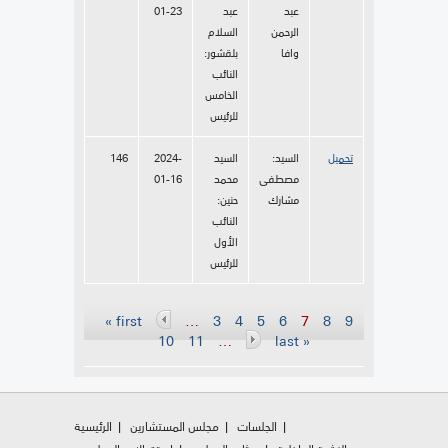
عبد
عبد
01-23
الرحمن
السلام
وافا
بلقشور:
النائب
الخامس
للرئيس
تحميل
السيد:
السيد
2024-
146
مصطفى
محمد
01-16
مشارك
حنين:
النائب
الأول
للرئيس
Pages
« first
…
3
4
5
6
7
8
9
10
11
…
last »
الجلسات
مجلس المستشارين
الرئيسية