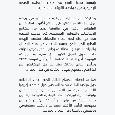
بإفريقيا وسبل الرفع من مرونة الأنظمة الصحية
الإفريقية في مواجهة الأوبئة المستقبلية.
وشاركت المستشارة البرلمانية هناء بنخير في ورشة
عمل حول التدبير القائم على النتائج نُظِّمت لفائدة كل
البرلمانيين، وكذا في مناقشة عدد من مشاريع
الاتفاقيات والقوانين النموذجية. كما قدمت السيدة
بنخير في إطار لجنة التجارة والجمارك وشؤون الهجرة
التطور الكبير الذي يعرفه المغرب في مناخ الأعمال
والبنيات التحتية والاتصالات، بجانب تقديم عرض اخباري
داخلي حول العمل الكبير الذي تقوم به المملكة
المغربية أجل انجاح استضافة كأس أمم افريقيا 2025
وكأس العالم 2030، وقد عبر جل المشاركين عن
اعتزازهم ودعمهم لجهود المغرب في هذا المجال.
كما تم انعقاد الاجتماع الثالث للجنة العمل البرلمانية
حول مبادرة الملك محمد السادس حول منطقة إفريقيا
الأطلسية، حيث تم الاستمرار في وضع خطة عمل
برلمانية قارية لمواكبة هذه المبادرة التاريخية. وتتكون
هذه اللجنة من برلمانيين أفارقة يمثلون كل من
جمهوريو الرأس الأخضر وسيراليون وكينيا وساوتومي
وبرنسيبي وناميبيا وجزر القمر والمغرب.