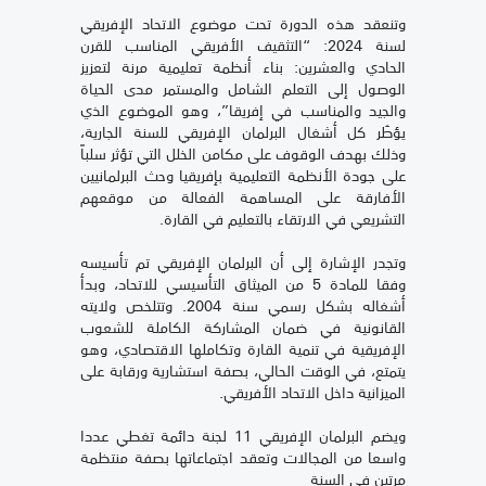
وتنعقد هذه الدورة تحت موضوع الاتحاد الإفريقي
لسنة 2024: “التثقيف الأفريقي المناسب للقرن
الحادي والعشرين: بناء أنظمة تعليمية مرنة لتعزيز
الوصول إلى التعلم الشامل والمستمر مدى الحياة
والجيد والمناسب في إفريقا”، وهو الموضوع الذي
يؤطّر كل أشغال البرلمان الإفريقي للسنة الجارية،
وذلك بهدف الوقوف على مكامن الخلل التي تؤثر سلباً
على جودة الأنظمة التعليمية بإفريقيا وحث البرلمانيين
الأفارقة على المساهمة الفعالة من موقعهم
التشريعي في الارتقاء بالتعليم في القارة.
وتجدر الإشارة إلى أن البرلمان الإفريقي تم تأسيسه
وفقا للمادة 5 من الميثاق التأسيسي للاتحاد، وبدأ
أشغاله بشكل رسمي سنة 2004. وتتلخص ولايته
القانونية في ضمان المشاركة الكاملة للشعوب
الإفريقية في تنمية القارة وتكاملها الاقتصادي، وهو
يتمتع، في الوقت الحالي، بصفة استشارية ورقابة على
الميزانية داخل الاتحاد الأفريقي.
ويضم البرلمان الإفريقي 11 لجنة دائمة تغطي عددا
واسعا من المجالات وتعقد اجتماعاتها بصفة منتظمة
مرتين في السنة