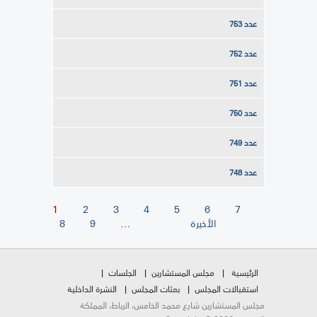
عدد 753
عدد 752
عدد 751
عدد 750
عدد 749
عدد 748
1
2
3
4
5
6
7
الصفحات
الأخيرة
…
9
8
الرئيسية
مجلس المستشارين
الجلسات
استقبالات المجلس
بعثات المجلس
النشرة الداخلية
مجلس المستشارين شارع محمد الخامس، الرباط، المملكة