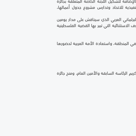
 انعقاد الدورة الـ 33 للجنة التنفيذية، بالإضافة لتشكيل اللجنة الخاصة المتعلقة بجائزة
كذا تحديد تاريخ ومكان انعقاد الدورة الـ 35 للجنة التنفيذية للاتحاد وتدارس مشروع جدول أعمالها،
عشية انطلاق الدورة الـ 36 لمؤتمر الاتحاد البرلماني العربي الذي سيناقش على مدار يومين
وف الاستثنائية التي تمر بها القضية الفلسطينية
 في المنطقة، واستعادة الأمة العربية لحضورها
أسيسه، وتكريم الرئاسة السابقة والأمين العام، ومنح جائزة