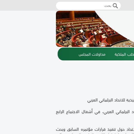
‏بحث ‏
استمارة البحث
طب الملكية
مداولات المجلس
ة للاتحاد البرلماني العربي
 البرلماني العربي، في أشغال الاجتماع الرابع
لاتحاد حول تنفيذ قرارات مؤتمره السابق وبحث