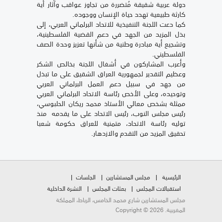
دولة عربية شقيقة مُتضررة من تجاوز عواقب وآثار أية
كارثة طبيعية تهدد حياة الإنسان ووجوده.
كما دعت اللجنة التنفيذية للاتحاد البرلماني العربي، إلى
بذل المزيد من الجهد في دعم القضية الفلسطينية،
وتشجيع أية مبادرة وطنية من شأنها تعزيز وحدة الصف
الفلسطيني.
وأعرب المشاركون في أشغال اللجنة بخالص الشكر
وعظيم التقدير لجمهورية العراق الشقيق على ما تبذل
من جهد في سبيل دعم العمل البرلماني العربي
وتوحيده، وعلى الأخص رئاسة الاتحاد البرلماني العربي
ممثلة بشخص معالي الأستاذ محمد ريكان الحلبوسي،
رئيس مجلس النوب، رئيس الاتحاد على ما يقدمه منذ
توليه رئاسة الاتحاد، متمنية للعراق حكومة شعبا
تحقيق المزيد من التقدم والازدهار.
الرئيسية
مجلس المستشارين
الجلسات
استقبالات المجلس
بعثات المجلس
النشرة الداخلية
مجلس المستشارين شارع محمد الخامس، الرباط، المملكة
المغربية. Copyright © 2026