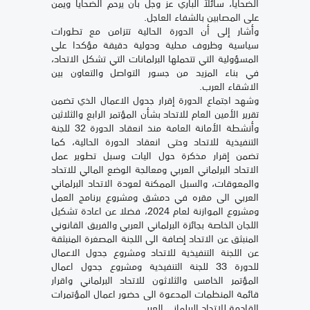
الضحايا، سائلاً الباري عز وجل بأن يرحم الضحايا ويمن
على المصابين بالشفاء العاجل.
وأشار إلى أن الدورة الحالية تتزامن مع تطورات
سياسية وظروف محلية ودولية دقيقة مؤكدا على
المسؤولية التي تتحملها البرلمانات التي تشكل الاتحاد،
في بناء المزيد من جسور التواصل والتعاون بين
الاشقاء العرب.
وشهد اجتماع الدورة إقرار جدول الاعمال الذي تضمن
تقرير الأمين العام للاتحاد بشأن المؤتمر الرابع والثلاثين
وأنشطة الأمانة العامة منذ انعقاد الدورة 32 للجنة
التنفيذية للاتحاد وحتى انعقاد الدورة الحالية، كما
تضمن إقرار مذكرة حول اليات وسبل تطوير عمل
الاتحاد البرلماني العربي ومعالجة الوضع المالي للاتحاد
والمعوقات، والسبل الممكنة لعودة الاتحاد البرلماني
العربي الى مقره في دمشق ومشروع برنامج العمل
ومشروع الموازنة لعام 2024، فضلا عن اعادة تشكيل
اللجان الخاصة بجائزة البرلماني العربي والفريق القانوني
المنبثق عن الاتحاد إضافة الى اللجنة المصغرة المنبثقة
عن اللجنة التنفيذية للاتحاد ومشروع جدول الاعمال
للدورة 33 للجنة التنفيذية ومشروع جدول اعمال
المؤتمر الخامس والثلاثون للاتحاد البرلماني واقرار
قائمة المنظمات المدعوة الى حضور اعمال المؤتمرات
القادمة للاتحاد البرلماني العربي.