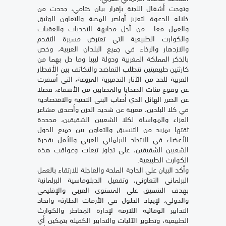
وتوجت أشغال اللجنة بإقرار بيان ختامي، جددت من
خلاله الدعوة لتعزيز أواصر المحبة والتعاون الوثيق
والعمل معا من أجل مجابهة التحديات والعقبات
والكوارث الطبيعية التي تعترض مسيرة التقدم
والازدهار والرخاء في جميع البلدان العربية، وخص
بالذكر المملكة المغربية ودولة ليبيا وما حل بهما من
كارثتين طبيعيتين تتطلب التعاضد والتكاتف بين الأقطار
العربية للحد من الآثار التدميرية المروعة، التي أسفرت
عن وقوع مئات الضحايا والمصابين من الأشقاء، فضلا
عن الضرر الهائل الذي أصاب البنى التحتية والاقتصادية
في كلا البلدين، معربة عن شديد الحزن وأصدق مشاعر
العزاء والمواساة لكلا الشعبين الشقيقين، مجددة
ثقتها بمزيد من التنسيق والتعاون بين جميع الدول
الأعضاء في الاتحاد البرلماني العربي والأمل بقدرة
الشعبين الشقيقين، على تجاوز تبعات وعواقب هذه
الكوارث الطبيعية.
وأكد البيان على الحاجة الملحة والعاجلة للارتقاء بالعمل
البرلماني التعاوني، وتفعيل الدبلوماسية البرلمانية
بهدف التنسيق على المستوى العربي والإقليمي
والدولي، لإيجاد الحلول في الأزمات الطارئة واتخاذ
التدابير الوقائية اللازمة لإدارة المخاطر والكوارث
الطبيعية، وتطوير الآليات والتدابير الكفيلة بتمكين أي