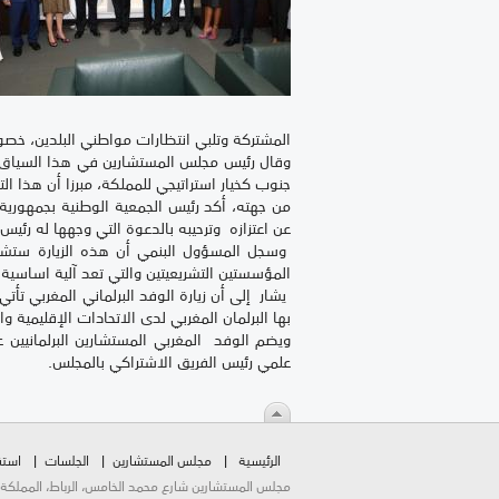
المشتركة وتلبي انتظارات مواطني البلدين، خصوصا
وقال رئيس مجلس المستشارين في هذا السياق، إ
جنوب كخيار استراتيجي للمملكة، مبرزا أن هذا التوج
من جهته، أكد رئيس الجمعية الوطنية بجمهوري
عن اعتزازه وترحيبه بالدعوة التي وجهها له رئيس
وسجل المسؤول البنمي أن هذه الزيارة ستشكل 
المؤسستين التشريعيتين والتي تعد آلية اساسية
يشار إلى أن زيارة الوفد البرلماني المغربي تأت
بها البرلمان المغربي لدى الاتحادات الإقليمية وال
ويضم الوفد المغربي المستشارين البرلمانيين ع
علمي رئيس الفريق الاشتراكي بالمجلس.
الرئيسية
مجلس المستشارين
الجلسات
استق
مجلس المستشارين شارع محمد الخامس، الرباط، المملكة المغربية.  2026