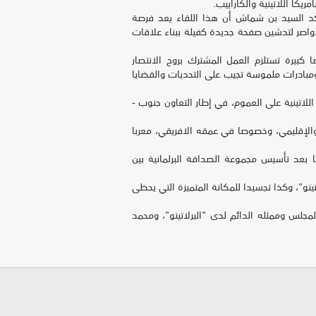
يكا اللاتينية والكاراييب.
أكد السيد بن شماش أن هذا اللقاء يعد فرصة
الأواصر لتدشين صفحة جديدة كفيلة ببناء علاقات
 كبيرة تستلزم العمل المشترك بروح الانتصار
مبادرات ملموسة تجيب على التحديات والقضايا
اتينية على العموم، في إطار التعاون جنوب -
الإقليمي، وخصوصا في عمقه الافريقي، معربا
 بعد تأسيس مجموعة الصداقة البرلمانية بين
ينو"، وكذا تجسيدا للمكانة المتميزة التي يحظى
مجلس وممثله الدائم لدى "البرلاتينو"، ومحمد