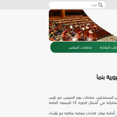
‏بحث ‏
استمارة البحث
طب الملكية
مداولات المجلس
ية بنما
 المستشارين، مباحثات يوم الخميس، مع رئيس
الجمعية الوطنية لجمهورية بنما ماركوس كاستييرو وذلك على هامش مشاركته في أشغال الدورة 12 للجمعية العامة
،أمامة عواد، لقاءات موازية مكثفة مع رؤساء