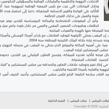
الاتحادت الجهوية والاقليمية والبرلمانات الوطنية والمسؤولين الحكوميين بأمر
وخلال المباحثات التي جرت مع رئيس الجمعية الوطنية لجمهورية بنما، 
للتأكيد على الروابط والقيم الانسانية المشتركة، داعيا إلى استثمار هذه 
متينة والعمل على تدارك الفرص الضائعة.
وأبرز أن المقومات الاقتصادية والمكانة الجيوساسية للبلدين توفر فرصا
لتطلعات وطموحات الشعبين المغربي والبنمي من خلال بلورة برامج عمل و
 المرتبطة منها بالهجرة والتغيرات المناخية.
ن المغرب يعطي الأولوية لتوطيد العلاقات مع بلدان أمريكا الوسطى وأمريكا الل
ه جسدته زيارة جلالة الملك التاريخية للمنطقة سنة 2004.
ة بنما، على أهمية المكانة والموقع الذي يحظى به المغرب في محيطه الجهوي و
 مجلس المستشارين لزيارة المغرب.
فرصة لتأكيد تقديره للمملكة، وترسيخ التعاون البرلماني بين البلدين، خصوصا
 لتجسيد القناعات المشتركة.
ي في إطار تعزيز وتوطيد علاقات التعاون والصداقة بين مجلس المستشارين و"البرلات
جهوية والقارية بأمريكا اللاتينية والكراييب.
بد القادر سلامة الخليفة الرابع لرئيس مجلس المستشارين، وأحمد الخريف أمين ال
بالات المجلس
بعثات المجلس
النشرة الداخلية
Copyright ©