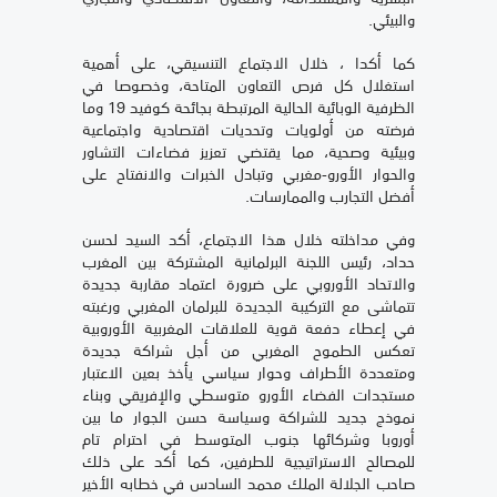
والبيئي
.
كما أكدا ، خلال الاجتماع التنسيقي، على أهمية
استغلال كل فرص التعاون المتاحة، وخصوصا في
الظرفية الوبائية الحالية المرتبطة بجائحة كوفيد 19 وما
فرضته من أولويات وتحديات اقتصادية واجتماعية
وبيئية وصحية، مما يقتضي تعزيز فضاءات التشاور
والحوار الأورو-مغربي وتبادل الخبرات والانفتاح على
أفضل التجارب والممارسات
.
وفي مداخلته خلال هذا الاجتماع، أكد السيد لحسن
حداد، رئيس اللجنة البرلمانية المشتركة بين المغرب
والاتحاد الأوروبي على ضرورة اعتماد مقاربة جديدة
تتماشى مع التركيبة الجديدة للبرلمان المغربي ورغبته
في إعطاء دفعة قوية للعلاقات المغربية الأوروبية
تعكس الطموح المغربي من أجل شراكة جديدة
ومتعددة الأطراف وحوار سياسي يأخذ بعين الاعتبار
مستجدات الفضاء الأورو متوسطي والإفريقي وبناء
نموذج جديد للشراكة وسياسة حسن الجوار ما بين
أوروبا وشركائها جنوب المتوسط في احترام تام
للمصالح الاستراتيجية للطرفين، كما أكد على ذلك
صاحب الجلالة الملك محمد السادس في خطابه الأخير