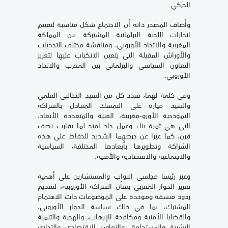
الحركي
.
وأضاف المصدر ذاته أن الاجتماع شكل مناسبة لتقييم
انجازات اللجنة البرلمانية المشتركة بين المملكة
المغربية والاتحاد الأوروبي، ومناقشة مختلف التحديات
والأوراش المقبلة التي يتعين الانكباب عليها لتعزيز
التعاون السياسي والبرلماني بين المغرب والاتحاد
الأوروبي
.
وفي كلمة لهما، شدد كل من السيد الطالبي العلمي
والسيد ميارة على التمسك المتبادل بالشراكة
النموذجية الأورو-مغربية، الغنية والمتعددة الأبعاد،
التي هي ثمرة بناء وعمل جاد امتد لما يقارب نصف
قرن، كما عبرا عن حرصهما الشديد للحفاظ على هذه
الشراكة وتطويرها بأبعادها المختلفة، السياسية
والاجتماعية والاقتصادية والأمنية
.
وعبر رئيسا مجلسي النواب والمستشارين على أهمية
تعزيز الحوار المغربي بشأن الشراكة الأوروبية، لتقديم
ردود منسقة وموحدة على الموضوعات ذات الاهتمام
المشترك، بما في ذلك سياسة الجوار الأوروبي،
والقضايا الأمنية ومكافحة الإرهاب، والهجرة والتنمية
البشرية والمستدامة، والتعاون الاقتصادي والتجاري