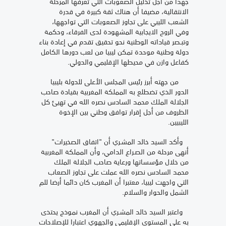
جهدا من أجل تذليل الصعوبات التي تعرفها المرحلة
الانتقالية، مضيفا أن هناك ثقة كبيرة في قدرة
الشعب الليبي على تجاوز الصعوبات التي تواجهها،
وفي الروح الايجابية المشهودة لدى الفرقاء، وحكمة
وتبـصر قياداته الوطنية نحو تحقيق تقدم في إعادة بناء
دولة وطنية موحدة تمكن ليبيا من لعب دورها الكامل
كفاعل وازن في محيطها الإقليمي والدولي.
من جهته أبرز رئيس المجلس الأعلى للدولة بليبيا
الدور الذي تضطلع به المملكة المغربية بقيادة صاحب
الجلالة الملك محمد السادس نصره الله في تهيئ كل
الظروف من أجل إقرار توافق وطني بين الإخوة
الليبيين.
وأكد السيد خالد المشـري أن "اتفاق الصخيرات"
أنهى مرحلة من الصـراع الدامي، وأن المملكة المغربية
من خلال مؤسساتها ورعاية صاحب الجلالة الملك
محمد السادس نصره الله عملت على تجاوز الصعاب
التي واجهت ليبيا، معتبرا أن المغرب كان دائما أرضا للم
الشمل والحوار والسلام.
واعتبر السيد خالد المشـري أن المغرب نموذج يحتذى
به على المستوى الإقليمي والجهوي اعتبارا للإصلاحات