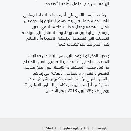
الهامة التي قام بها على كافة الأصعدة.
وشدد الوفد الليبي على أهمية بناء الاتحاد المغاربي
ليلعب دوره كاملا في ربط جسور التعاون والأخوة بين
بلدان المنطقة وجعل هذا الاتحاد مثالا في تعزيز
وترسيخ الروابط بين شعوبها، وفاعلا قادرا على مواجهة
التحديات التي تشهدها المنطقة، لاسيما وأن العالم
يتجه اليوم نحو بناء تكتلات قوية.
وجدير بالذكر أن الوفد الليبي سيشارك في فعاليات
المنتدى البرلماني الاقتصادي الإفريقي العربي المنظم
من قبل مجلس المستشارين بتنسيق مع رابطة مجالس
الشيوخ والشورى والمجالس المماثلة في إفريقيا
والعالم العربي برئاسة السيد حكيم بن شماش تحت
شعار "من أجل بناء نموذج تكاملي للتعاون الإقليمي"،
يومي 25 و26 أبريل 2018 بمقر المجلس.
الرئيسية
مجلس المستشارين
الجلسات