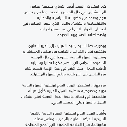
كما استعرض السيد أحمد التويزي هندسة مجلس
المستشارين في ظل الدستور الجديد، وما يتميز به من
تنوع وتعدد في مكوناته السياسية والمجالية
والاقتصادية والنقابية، والدور الذي يلعبه المجلس في
احتضان الحوار الاجتماعي عبر تفعيل أدواره
واختصاصاته الدستورية الجديدة.
وبدوره، دعا السيد رشيد المنياري إلى تعزيز التعاون
وتكثيف تبادل الخبرات والتجارب بين مجلس المستشارين
ومنظمة العمل العربية، خصوصا في ظل التركيبة
المتفردة للمجلس التي تضم مكونا نقابيا وتمثيلية
لأرباب العمل، حيث اقترح في هذا الإطار تنظيم لقاء
بين الجانبين من أجل بلورة برنامج للعمل المشترك.
من جهته، استعرض المدير العام لمنظمة العمل العربية
تجربة وخصوصية منظمة العمل العربية كأول هيــأة
متخصصة في نطاق جامعة الدول العربية تعنى بشؤون
العمل والعمال على الصعيد العربي.
وأشاد المدير العام لمنظمة العمل العربية بالتجربة
التاريخية للحركة النقابية بالمغرب، وتناغم مختلف
مكوناتها، مبرزا العلاقة المتميزة التي تجمع المنظمة