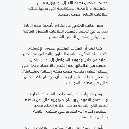
محمد السادس نصـره الله إلى جمهورية مالي
الشقيقة، والأهمية الإستراتيجية التي يوليها جلالته
لعلاقات التعاون جنوب ـ جنوب.
وعبر الجانب المغربي عن اعتزازه بأهمية هذه الزيارة
ودورها في توطيد وتعميق العلاقات المتميزة القائمة
بين برلماني وشعبي البلدين الشقيقين.
كما اعتبر أن المغرب المتشبع بجذوره الإفريقية،
أكد تشبثه الدائم بسياسة التعاون والتضامن مع بلدان
القارة من خلال وقوفه المتواصل إلى جانب بلدان
الجنوب في تطلعاتها نحو التقدم والازدهار، وعمل على
إعطاء التعاون جنوب- جنوب صبغة إنسانية ومتضامنة،
وأنه في هذا السياق، لن يدخر أي جهد لمواكبة ودعم
مالي في مختلف المجالات.
ومن جانبها، عبرت رئيسة لجنة العلاقات الخارجية
والاندماج الافريقي ببرلمان جمهورية مالي عن شكرها
للدعم الذي يقدمه صاحب الجلالة الملك محمد
السادس نصره الله لبلادها على مستوى التنمية
والأمن والاستقرار.
وأبرزت المسؤولة المالية مستوى العلاقات الجيدة