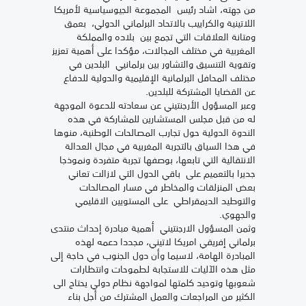
من جهته، اشاد رئيس المجموعة الجيوسياسية لأمريكا
اللاتينية والكراييب بالاتحاد البرلماني الدولي، بعمق
ومتانة العلاقات التي تجمع بين بلاده والمملكة
المغربية في مختلف المجالات، مؤكدا على أهمية تعزيز
وتقوية التنسيق والتشاور بين برلمانيي البلدين في
مختلف المحافل البرلمانية الإقليمية والدولية للدفاع
عن القضايا المشتركة للبلدين.
وعبر المسؤول الأرجنتيني عن سعادته للدعوة الموجهة
له من قبل مجلس المستشارين للمشاركة في هذه
الندوة الدولية حول تجارب المصالحات الوطنية، منوها
في هذا السياق بالتجربة المغربية في مجال العدالة
الانتقالية التي تابعها، بوصفها تجربة متفردة ونموذجا
جديرا بالتعميم على باقي الدول التي لازالت تعاني
بعض المنزلقات والمخاطر في مسار المصالحات
والتوطيد الديمقراطي على المستويين الاقليمي
والجهوي.
وثمن المسؤول الارجنتيني أهمية مبادرة إحداث منتدى
برلماني إفريقي امريكا لاتيني، مجددا دعمه لهذه
المبادرة الهامة، لاسيما وأن دول الجنوب في حاجة إلى
مثل هذه الآليات للاستجابة لطموحات وانتظارات
شعوبها وتوحيد كلمتها لمواجهة نظام دولي يحتاج الى
الكثير من المراجعات والعمل المشترك من أجل بناء