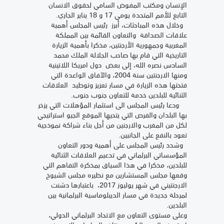
الإنسان ومكتب المفوض السامي لحقوق الانسان
التابع للأمم المتحدة يومي 17 و 18 يناير الجاري.
وخلال هذه المباحثات، أبرز رئيس المجلس أهمية
علاقات الصداقة والتعاون القائمة بين المملكة
المغربية وجمهورية الأرجنتين، مذكرا بأهمية الزيارة
التاريخية التي قام بها صاحب الجلالة الملك محمد
السادس نصره الله، إلى بعض دول امريكا اللاتينية
ومنها الارجنتين سنة 2004، والآفاق الواعدة التي
فتحتها هذه الزيارة في مسار تعزيز وتوطيد العلاقات
الثنائية للبلدين خدمة للتعاون جنوب جنوب.
ودعا رئيس المجلس الى استثمار المؤهلات التي يزخر
بها البلدان والفرص التي يتحيها الموقع الجيو استراتيجي
لكل من المغرب والارجنين من أجل بناء شراكة نموذجية
تعود بالنفع على الجانبين.
وشدد رئيس المجلس على أهمية ودور التعاون
المؤسساتي البرلماني في تدعيم العلاقات الثنائية
للبلدين، مذكرا في هذا السياق بمذكرة التفاهم التي
وقعها مجلس المستشارين مع نظيره مجلس الشيوخ
الارجنتيني في شهر يوليوز 2017، باعتبارها دشنت
لمرحلة جديدة في مسار الديبلوماسية البرلمانية بين
البلدين.
وعلى مستوى التعاون مع الاتحاد البرلماني الدولي،