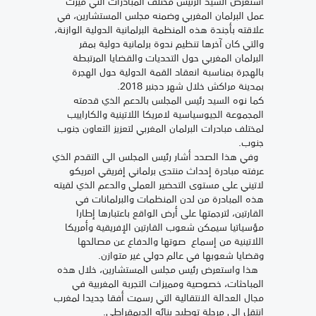
استعرض السيد الرئيس مختلف المبادرات التي ميزت
عمل البرلمان المغربي وضمنه مجلس المستشارين، في
علاقته بأجندة هذه المنظمة البرلمانية الدولية الوازنة،
والتي كان آخرها تنظيم ندوة برلمانية دولية بمقر
البرلمان المغربي حول التحديات والقضايا المرتبطة
بالهجرة بمناسبة انعقاد القمة الدولية حول الهجرة
بمدينة مراكش خلال شهر دجنبر 2018.
كما نوه السيد رئيس المجلس بالدعم الذي قدمته
المجموعة الجيوسياسية لامريكا اللاتينية والكاراييب
لمختلف مبادرات البرلمان المغربي لتعزيز التعاون جنوب
جنوب.
وفي هذا الصدد أشار رئيس المجلس الى التقدم الذي
عرفته مبادرة إحداث منتدى برلماني إفريقي امريكو
لاتيني على مستوى التحضير العملي والدعم الذي لقيته
هذه المبادرة من لدن المنظمات والبرلمانات في
القارتين، لترجمتها على أرض الواقع باعتبارها إطارا
مؤسياتيا سيمكن شعوب القارتين الإفريقية وأمريكا
اللاتينية من إسماع صوتها والدفاع عن مصالحها
وقضايا شعوبها في عالم دولي غير متوازن.
هذا واستعرض رئيس مجلس المستشارين، خلال هذه
المباحثات، خصوصية ومميزات التجربة المغربية في
مجال العدالة الانتقالية التي رسمت أفقا جديدا لمغرب
انتقل الى مرحلة توطيد بنائه الديمقراطي.