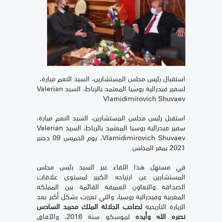
استقبال رئيس مجلس المستشارين، السيد النعم ميارة،
لسفير فيدرالية روسيا المعتمد بالرباط، السيد Valerian
Vlamidimirovich Shuvaev
استقبل رئيس مجلس المستشارين، السيد النعم ميارة،
سفير فيدرالية روسيا المعتمد بالرباط، السيد
Valerian
Vlamidimirovich Shuvaev
، يوم الخميس 09 دجنبر
2021 بمقر المجلس.
في مستهل هذا اللقاء عبر السيد رئيس مجلس
المستشارين عن ارتياحه الكبير لمستوى علاقات
الصداقة والتعاون العميقة القائمة بين المملكة
المغربية وفيدرالية روسيا، والتي تعززت بشكل أكبر بعد
الزيارة التاريخية
لصاحب الجلالة الملك محمد السادس
نصره الله وأيده
لموسكو سنة 2016، والآفاق