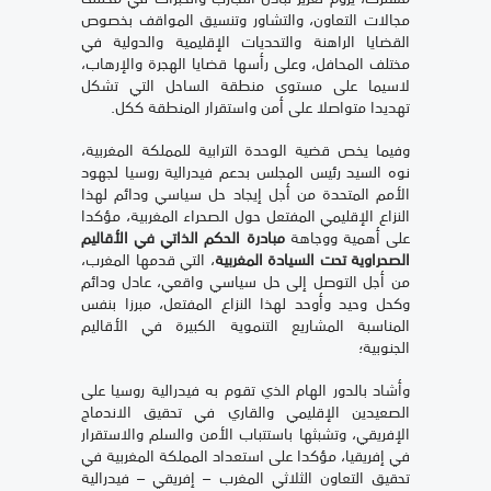
مجالات التعاون، والتشاور وتنسيق المواقف بخصوص
القضايا الراهنة والتحديات الإقليمية والدولية في
مختلف المحافل، وعلى رأسها قضايا الهجرة والإرهاب،
لاسيما على مستوى منطقة الساحل التي تشكل
تهديدا متواصلا على أمن واستقرار المنطقة ككل.
وفيما يخص قضية الوحدة الترابية للمملكة المغربية،
نوه السيد رئيس المجلس بدعم فيدرالية روسيا لجهود
الأمم المتحدة من أجل إيجاد حل سياسي ودائم لهذا
النزاع الإقليمي المفتعل حول الصحراء المغربية، مؤكدا
على أهمية ووجاهة
مبادرة الحكم الذاتي في الأقاليم
الصحراوية
تحت السيادة المغربية
، التي قدمها المغرب،
من أجل التوصل إلى حل سياسي واقعي، عادل ودائم
وكحل وحيد وأوحد لهذا النزاع المفتعل، مبرزا بنفس
المناسبة المشاريع التنموية الكبيرة في الأقاليم
الجنوبية؛
وأشاد بالدور الهام الذي تقوم به فيدرالية روسيا على
الصعيدين الإقليمي والقاري في تحقيق الاندماج
الإفريقي، وتشبثها باستتباب الأمن والسلم والاستقرار
في إفريقيا، مؤكدا على استعداد المملكة المغربية في
تحقيق التعاون الثلاثي المغرب – إفريقي – فيدرالية