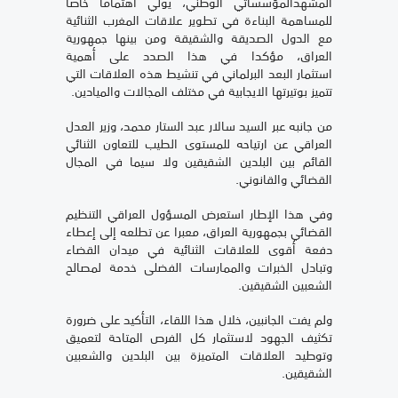
المشهدالمؤسساتي الوطني، يولي اهتماما خاصا
للمساهمة البناءة في تطوير علاقات المغرب الثنائية
مع الدول الصديقة والشقيقة ومن بينها جمهورية
العراق، مؤكدا في هذا الصدد على أهمية
استثمار البعد البرلماني في تنشيط هذه العلاقات التي
تتميز بوتيرتها الايجابية في مختلف المجالات والميادين.
من جانبه عبر السيد سالار عبد الستار محمد، وزير العدل
العراقي عن ارتياحه للمستوى الطيب للتعاون الثنائي
القائم بين البلدين الشقيقين ولا سيما في المجال
القضائي والقانوني.
وفي هذا الإطار استعرض المسؤول العراقي التنظيم
القضائي بجمهورية العراق، معبرا عن تطلعه إلى إعطاء
دفعة أقوى للعلاقات الثنائية في ميدان القضاء
وتبادل الخبرات والممارسات الفضلى خدمة لمصالح
الشعبين الشقيقين.
ولم يفت الجانبين، خلال هذا اللقاء، التأكيد على ضرورة
تكثيف الجهود لاستثمار كل الفرص المتاحة لتعميق
وتوطيد العلاقات المتميزة بين البلدين والشعبين
الشقيقين.