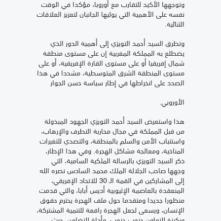
وتوجهها الأكيد للتقارب مع أوروبا، مؤكدا في الوقت
نفسه على الأهمية التي يوليها الجانبان لتعزيز العلاقات
الثنائية.
وتطرق السيد أحمد التويزي إلى أهمية الدور الذي
يضطلع به المملكة المغربية إن على مستوى منطقة
شمال إفريقيا أو على مستوى القارة الإفريقية، أو على
مستوى المنطقة الشرق المتوسطية، مشددا في هذا
الصدد على انخراطها في إطار سياسة حسن الجوار
الأوروبي.
هذا واستعرض السيد أحمد التويزي الجهود المبذولة
من قبل المملكة في مجال محاربة التطرف والإرهاب،
واستتباب الأمن والسلم بالمنطقة، والتصدي للتغيرات
المناخية، ومعالجة مشاكل الهجرة. وفي هذا الإطار،
ذكر السيد التويزي بالرسالة الملكية السامية، التي
وجهها صاحب الجلالة الملك محمد السادس نصره الله
إلى المشاركين في القمة الـ 30 للاتحاد الإفريقي،
المنعقدة بالعاصمة الإثيوبية أديس أبابا، والتي قدمت
منظورا جديدا ومتقدما حول ملف الهجرة يحترم حقوق
الإنسان، ويسعى لجعل الهجرة رافعة للتنمية المشتركة،
وركيزة للتعاون جنوب جنوب، وأداة للتضامن، حيث