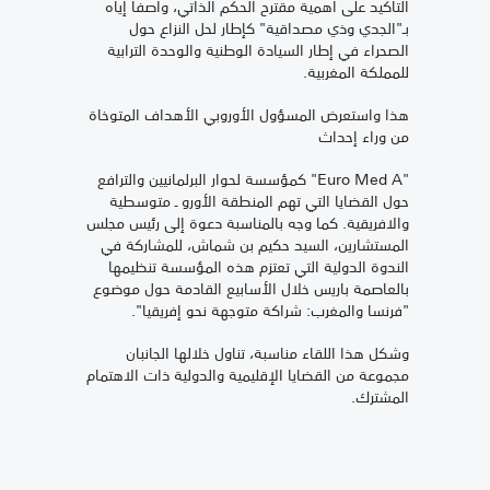
التأكيد على أهمية مقترح الحكم الذاتي، واصفا إياه
بـ"الجدي وذي مصداقية" كإطار لحل النزاع حول
الصحراء في إطار السيادة الوطنية والوحدة الترابية
للمملكة المغربية.
هذا واستعرض المسؤول الأوروبي الأهداف المتوخاة
من وراء إحداث
"Euro Med A" كمؤسسة لحوار البرلمانيين والترافع
حول القضايا التي تهم المنطقة الأورو ـ متوسطية
والافريقية. كما وجه بالمناسبة دعوة إلى رئيس مجلس
المستشارين، السيد حكيم بن شماش، للمشاركة في
الندوة الدولية التي تعتزم هذه المؤسسة تنظيمها
بالعاصمة باريس خلال الأسابيع القادمة حول موضوع
"فرنسا والمغرب: شراكة متوجهة نحو إفريقيا".
وشكل هذا اللقاء مناسبة، تناول خلالها الجانبان
مجموعة من القضايا الإقليمية والدولية ذات الاهتمام
المشترك.