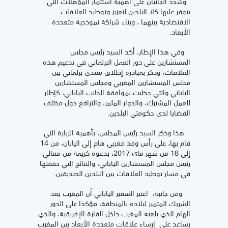
وشدد الجانبان على أهمية استثمار المؤهلات التي
يتوفر عليها كلا البلدين لتعزيز وتوطيد العلاقات
الاقتصادية بينهما ، وبناء شراكة نموذجية متعددة
الأبعاد.
وفي هذا الإطار، أكد السيد رئيس مجلس
المستشارين على دور العمل البرلماني في تدعيم هذه
العلاقات، وذكر بمبادرة إطلاق منتدى برلماني بين
مجلس المستشارين المغربي ومجلس المستشارين
الياباني والتي حظيت بموافقة الجانب الياباني، كإطار
للعمل المشترك، والحوار المثمر، والترافع حول مختلف
القضايا لدى حكومتي البلدين.
هذا وذكر السيد رئيس المجلس، بأهمية الزيارة التي
قام بها، على رأس وفد مغربي هام إلى اليابان، من 14
إلى 18 من شهر ماي 2017، بدعوة كريمة من معالي
رئيس مجلس المستشارين الياباني، والنتائج التي حققتها
في مسار توطيد العلاقات بين البلدين الصديقين.
ومن جانبه، اعتبر السفير الياباني أن المغرب يعد
الشريك المتميز لبلاده بالمنطقة، مؤكدا على الدور
الهام الذي يلعبه المغرب داخل القارة الإفريقية، والذي
يساعد على إرساء علاقات متعددة الأبعاد بين المغرب